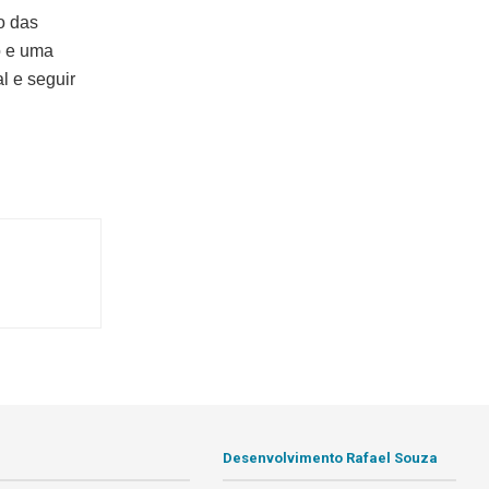
o das
o e uma
l e seguir
Desenvolvimento Rafael Souza