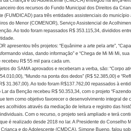
os da Criança e do Adolescente (CMDCA) entregou na terça-feira
nanceiro dos recursos do Fundo Municipal dos Direitos da Crian
e (FUMDICAD) para três entidades assistenciais do município
ros do Menor (COMENOR), Serviço Assistencial de Acolhimen
enção. Ao todo foram repassados R$ 353.115,34, divididos entre
tidade.
apresentou três projetos: “Equânime a arte pela arte”, “Capa
sformando vidas, dando informação” e “Chega de Mi Mi Mi, sua
 e recebeu R$ 55 mil para cada um.
ojetos do SAMA aprovados e receberam a verba, são: “Corpo ati
 54.010,00), “Mundo na ponta dos dedos” (R$ 52.385,00) e “Refle
(R$ 31.367,00). Ao todo foram R$137.762,00 repassados à enti
 o Lar da Benção recebeu R$ 50.353,34, com o projeto “Fazend
 que tem como objetivo favorecer o desenvolvimento integral de 
es acolhidos através da mediação de leitura e registro das histó
individuais. Com o recurso, o projeto será ampliado e terá cont
 que é realizado desde 2018 no lar. A Presidente do Conselho 
a Criança e do Adolescente (CMDCA), Simone Bueno, falou sob