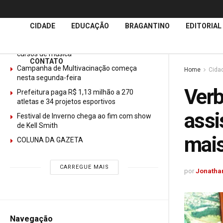
Últimas
Notícias
CIDADE
EDUCAÇÃO
BRAGANTINO
EDITORIAL
GURI abre mais de 150 vagas gratuitas para
cursos de música
CONTATO
Campanha de Multivacinação começa
Home
Cida
nesta segunda-feira
Ver
Prefeitura paga R$ 1,13 milhão a 270
atletas e 34 projetos esportivos
assi
Festival de Inverno chega ao fim com show
de Kell Smith
mais
COLUNA DA GAZETA
CARREGUE MAIS
por
Jonathan
Navegação