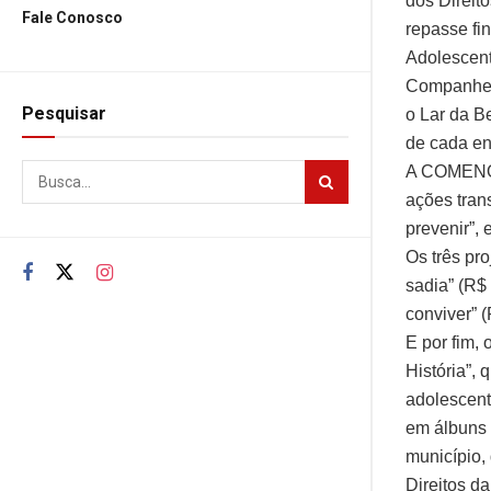
dos Direit
Fale Conosco
repasse fi
Adolescent
Companhei
Pesquisar
o Lar da B
de cada en
A COMENOR 
ações tran
prevenir”,
Os três pr
sadia” (R$
conviver” 
E por fim,
História”,
adolescent
em álbuns 
município,
Direitos d