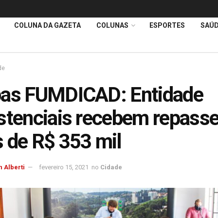
COLUNA DA GAZETA
COLUNAS
ESPORTES
SAÚ
de
bas FUMDICAD: Entidade
stenciais recebem repass
 de R$ 353 mil
 Alberti
fevereiro 15, 2021
no
Cidade