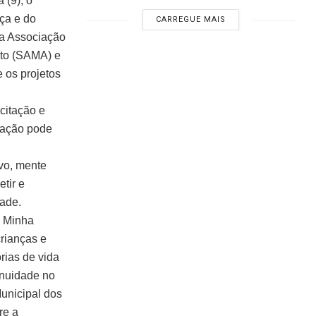
 (9), o
ça e do
CARREGUE MAIS
 a Associação
to (SAMA) e
 os projetos
citação e
 ação pode
vo, mente
tir e
dade.
o Minha
crianças e
rias de vida
inuidade no
Municipal dos
re a