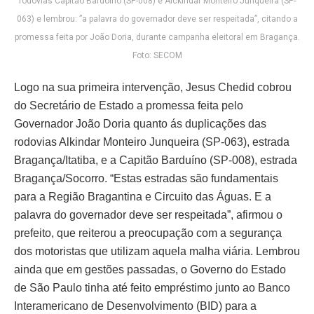
rodovias Capitão Bardoíno (SP-008) e Alckindar Monteiro Junqueira (SP-
063) e lembrou: ”a palavra do governador deve ser respeitada”, citando a
promessa feita por João Doria, durante campanha eleitoral em Bragança.
Foto: SECOM
Logo na sua primeira intervenção, Jesus Chedid cobrou
do Secretário de Estado a promessa feita pelo
Governador João Doria quanto ás duplicações das
rodovias Alkindar Monteiro Junqueira (SP-063), estrada
Bragança/Itatiba, e a Capitão Barduíno (SP-008), estrada
Bragança/Socorro. “Estas estradas são fundamentais
para a Região Bragantina e Circuito das Águas. E a
palavra do governador deve ser respeitada”, afirmou o
prefeito, que reiterou a preocupação com a segurança
dos motoristas que utilizam aquela malha viária. Lembrou
ainda que em gestões passadas, o Governo do Estado
de São Paulo tinha até feito empréstimo junto ao Banco
Interamericano de Desenvolvimento (BID) para a