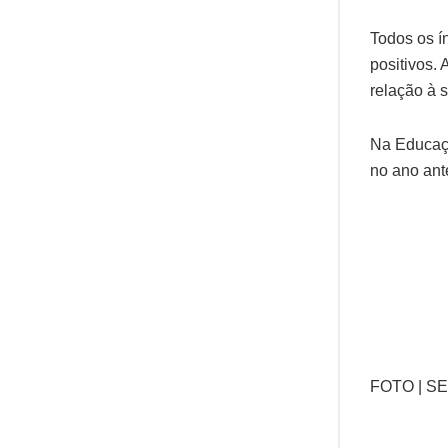
Todos os í
positivos.
relação à 
Na Educaçã
no ano ant
FOTO | S