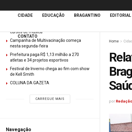
Últimas
Notícias
CIDADE
EDUCAÇÃO
BRAGANTINO
EDITORIAL
GURI abre mais de 150 vagas gratuitas para
cursos de música
CONTATO
Campanha de Multivacinação começa
Home
Cida
nesta segunda-feira
Rela
Prefeitura paga R$ 1,13 milhão a 270
atletas e 34 projetos esportivos
Bra
Festival de Inverno chega ao fim com show
de Kell Smith
Saúd
COLUNA DA GAZETA
CARREGUE MAIS
por
Redação
Navegação