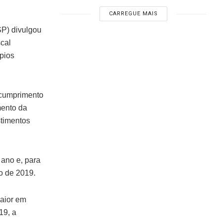
CARREGUE MAIS
P) divulgou
cal
pios
o cumprimento
mento da
stimentos
 ano e, para
o de 2019.
maior em
19, a