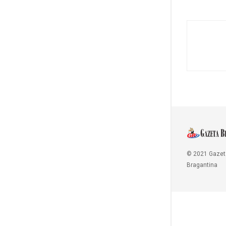
© 2021 Gazet
Bragantina
Copy Protected by
Chetan
's
WP-Copyprotect
.