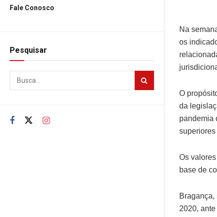
Fale Conosco
Na semana
os indicad
Pesquisar
relacionad
jurisdicion
O propósit
da legisla
pandemia d
superiores
Os valores
base de co
Bragança, 
2020, ante