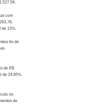
1.527,59.
tas com
263,78,
l de 15%.
mbro foi de
sas
oi de R$
l de 24,95%.
lculo no
imentos de