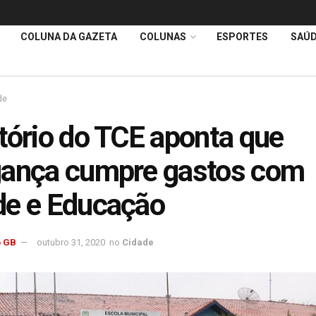
COLUNA DA GAZETA
COLUNAS
ESPORTES
SAÚ
de
tório do TCE aponta que
gança cumpre gastos com
e e Educação
 GB
outubro 31, 2020
no
Cidade