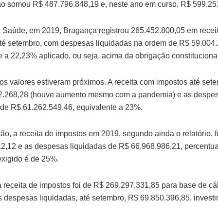
o somou R$ 487.796.848,19 e, neste ano em curso, R$ 599.25
 Saúde, em 2019, Bragança registrou 265.452.800,05 em recei
té setembro, com despesas liquidadas na ordem de R$ 59.004.
e a 22,23% aplicado, ou seja, acima da obrigação constituciona
os valores estiveram próximos. A receita com impostos até sete
2.268,28 (houve aumento mesmo com a pandemia) e as despe
 de R$ 61.262.549,46, equivalente a 23%.
o, a receita de impostos em 2019, segundo ainda o relatório, f
2,12 e as despesas liquidadas de R$ 66.968.986,21, percentua
xigido é de 25%.
 receita de impostos foi de R$ 269.297.331,85 para base de cá
s despesas liquidadas, até setembro, R$ 69.850.396,85, invest