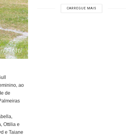
CARREGUE MAIS
ull
eminino, ao
de de
 Palmeiras
bella,
 Ottilia e
yd e Taiane