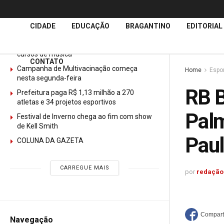
Últimas
Notícias
CIDADE
EDUCAÇÃO
BRAGANTINO
EDITORIAL
GURI abre mais de 150 vagas gratuitas para
cursos de música
CONTATO
Campanha de Multivacinação começa
Home
Espo
nesta segunda-feira
RB B
Prefeitura paga R$ 1,13 milhão a 270
atletas e 34 projetos esportivos
Palm
Festival de Inverno chega ao fim com show
de Kell Smith
Paul
COLUNA DA GAZETA
CARREGUE MAIS
por
redação
Navegação