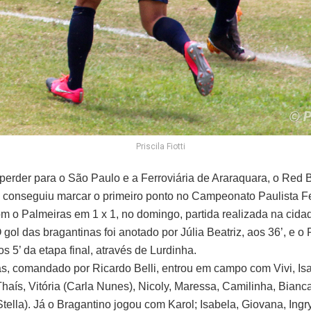
Priscila Fiotti
perder para o São Paulo e a Ferroviária de Araraquara, o Red B
 conseguiu marcar o primeiro ponto no Campeonato Paulista F
m o Palmeiras em 1 x 1, no domingo, partida realizada na cida
gol das bragantinas foi anotado por Júlia Beatriz, aos 36’, e o
 5’ da etapa final, através de Lurdinha.
s, comandado por Ricardo Belli, entrou em campo com Vivi, Isa
haís, Vitória (Carla Nunes), Nicoly, Maressa, Camilinha, Bianca,
Stella). Já o Bragantino jogou com Karol; Isabela, Giovana, Ingr