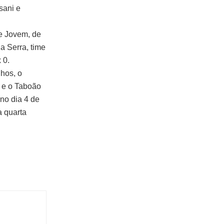
sani e
de Jovem, de
a Serra, time
 0.
nhos, o
 e o Taboão
no dia 4 de
a quarta