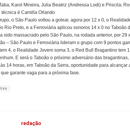
aba, Karol Mineira, Julia Beatriz (Andressa Lodi) e Priscila; Ro
 técnica é Camilla Orlando
rupo, o São Paulo voltou a golear, agora por 12 x 0, o Realida
o Rio Preto, e a Ferroviária aplicou sonoros 14 x 0 no Taboão d
ia sido massacrado pelo São Paulo, na rodada anterior, por 29 x
ção – São Paulo e Ferroviária lideram o grupo com 9 pontos ga
tem 4, o Realidade Jovem soma 3, o Red Bull Bragantino tem 1
enhum. E será o Taboão o próximo adversário das bragantinas, 
às 14 horas, em Taboão da Serra, oportunidade para alcançar 
 que garante vaga para a próxima fase.
rtes
redação