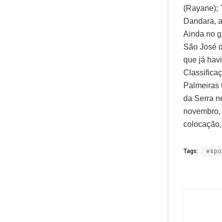
(Rayane); T
Dandara, a
Ainda no g
São José d
que já hav
Classifica
Palmeiras 
da Serra n
novembro, 
colocação,
Tags:
espo