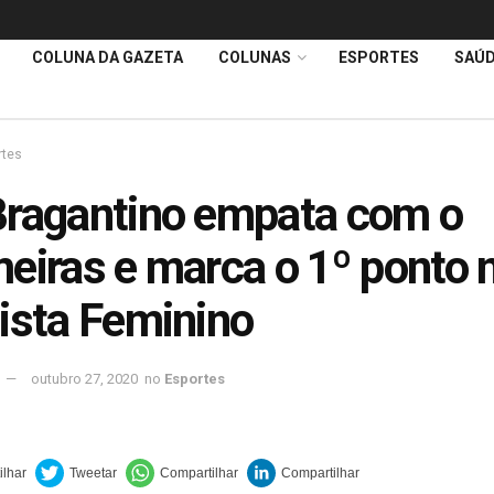
COLUNA DA GAZETA
COLUNAS
ESPORTES
SAÚ
rtes
ragantino empata com o
eiras e marca o 1º ponto 
ista Feminino
outubro 27, 2020
no
Esportes