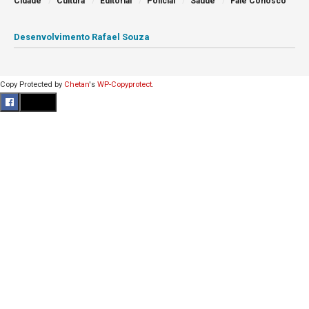
Cidade
Cultura
Editorial
Policial
Saúde
Fale Conosco
Desenvolvimento Rafael Souza
Copy Protected by
Chetan
's
WP-Copyprotect
.