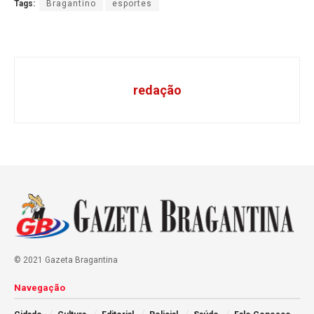
Tags:
Bragantino
esportes
redação
© 2021 Gazeta Bragantina
Navegação