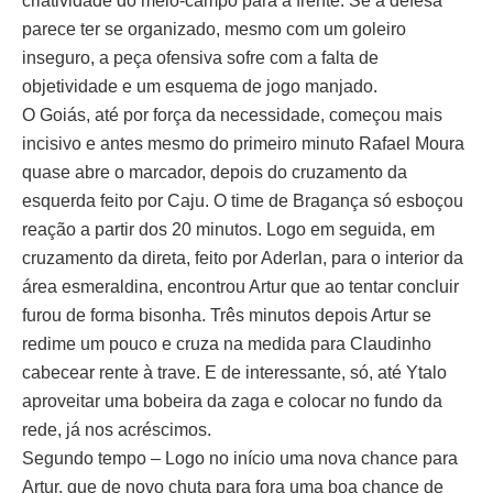
criatividade do meio-campo para a frente. Se a defesa
parece ter se organizado, mesmo com um goleiro
inseguro, a peça ofensiva sofre com a falta de
objetividade e um esquema de jogo manjado.
O Goiás, até por força da necessidade, começou mais
incisivo e antes mesmo do primeiro minuto Rafael Moura
quase abre o marcador, depois do cruzamento da
esquerda feito por Caju. O time de Bragança só esboçou
reação a partir dos 20 minutos. Logo em seguida, em
cruzamento da direta, feito por Aderlan, para o interior da
área esmeraldina, encontrou Artur que ao tentar concluir
furou de forma bisonha. Três minutos depois Artur se
redime um pouco e cruza na medida para Claudinho
cabecear rente à trave. E de interessante, só, até Ytalo
aproveitar uma bobeira da zaga e colocar no fundo da
rede, já nos acréscimos.
Segundo tempo – Logo no início uma nova chance para
Artur, que de novo chuta para fora uma boa chance de