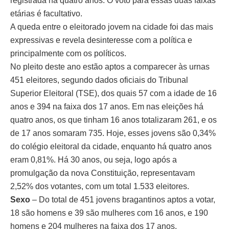
registrada há quatro anos. O voto para essas duas faixas
etárias é facultativo.
A queda entre o eleitorado jovem na cidade foi das mais
expressivas e revela desinteresse com a política e
principalmente com os políticos.
No pleito deste ano estão aptos a comparecer às urnas
451 eleitores, segundo dados oficiais do Tribunal
Superior Eleitoral (TSE), dos quais 57 com a idade de 16
anos e 394 na faixa dos 17 anos. Em nas eleições há
quatro anos, os que tinham 16 anos totalizaram 261, e os
de 17 anos somaram 735. Hoje, esses jovens são 0,34%
do colégio eleitoral da cidade, enquanto há quatro anos
eram 0,81%. Há 30 anos, ou seja, logo após a
promulgação da nova Constituição, representavam
2,52% dos votantes, com um total 1.533 eleitores.
Sexo
– Do total de 451 jovens bragantinos aptos a votar,
18 são homens e 39 são mulheres com 16 anos, e 190
homens e 204 mulheres na faixa dos 17 anos.