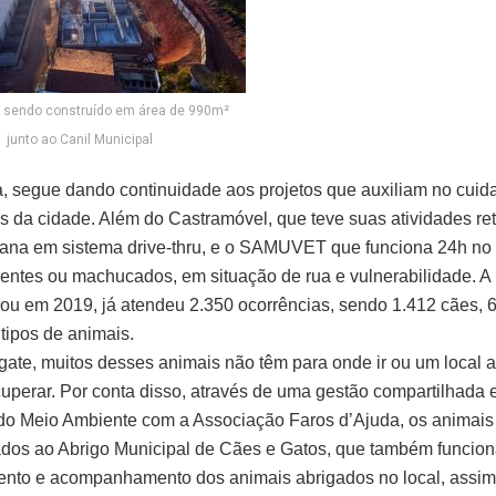
á sendo construído em área de 990m²
junto ao Canil Municipal
ra, segue dando continuidade aos projetos que auxiliam no cuid
s da cidade. Além do Castramóvel, que teve suas atividades r
ana em sistema drive-thru, e o SAMUVET que funciona 24h no 
entes ou machucados, em situação de rua e vulnerabilidade. A i
u em 2019, já atendeu 2.350 ocorrências, sendo 1.412 cães, 6
 tipos de animais.
gate, muitos desses animais não têm para onde ir ou um local
cuperar. Por conta disso, através de uma gestão compartilhada e
 do Meio Ambiente com a Associação Faros d’Ajuda, os animais
os ao Abrigo Municipal de Cães e Gatos, que também funcion
nto e acompanhamento dos animais abrigados no local, assim