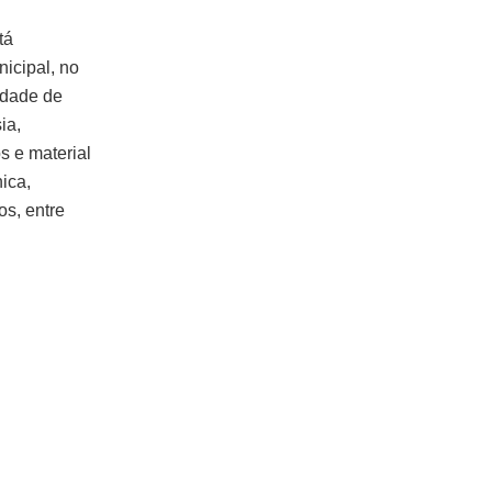
tá
icipal, no
nidade de
ia,
s e material
ica,
s, entre