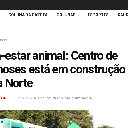
COLUNA DA GAZETA
COLUNAS
ESPORTES
SAÚ
diano
estar animal: Centro de
oses está em construção
 Norte
 GB
junho 20, 2020
no
Cotidiano
,
Meio Ambiente