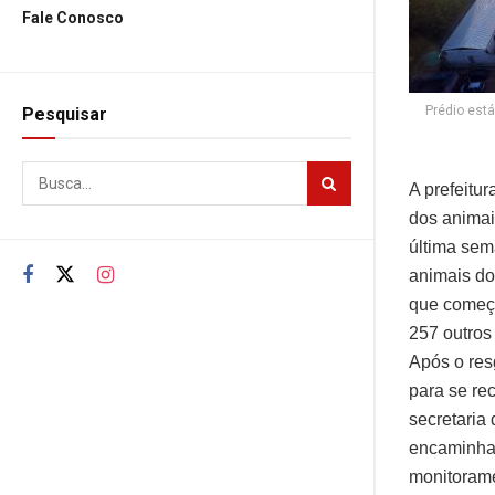
Fale Conosco
Prédio est
Pesquisar
A prefeitu
dos animai
última sem
animais do
que começo
257 outros
Após o res
para se re
secretaria
encaminhad
monitorame