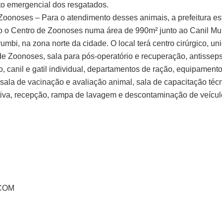
o emergencial dos resgatados.
Zoonoses – Para o atendimento desses animais, a prefeitura es
o o Centro de Zoonoses numa área de 990m² junto ao Canil Mun
umbi, na zona norte da cidade. O local terá centro cirúrgico, u
 de Zoonoses, sala para pós-operatório e recuperação, antisseps
, canil e gatil individual, departamentos de ração, equipamento
sala de vacinação e avaliação animal, sala de capacitação técn
tiva, recepção, rampa de lavagem e descontaminação de veículo
ECOM