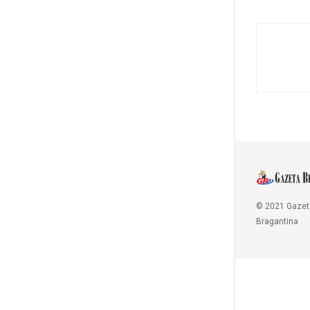
© 2021 Gazet
Bragantina
Copy Protected by
Chetan
's
WP-Copyprotect
.