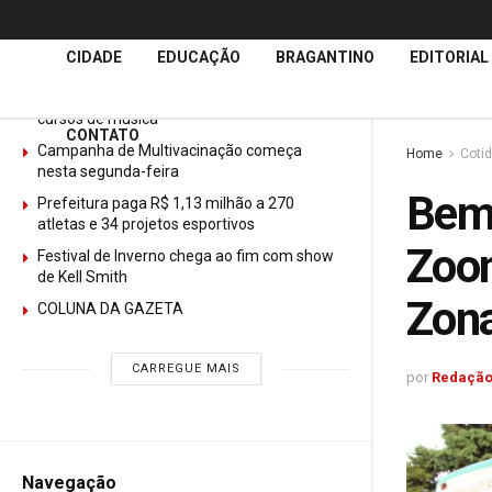
Últimas
Notícias
CIDADE
EDUCAÇÃO
BRAGANTINO
EDITORIAL
GURI abre mais de 150 vagas gratuitas para
cursos de música
CONTATO
Campanha de Multivacinação começa
Home
Coti
nesta segunda-feira
Bem-
Prefeitura paga R$ 1,13 milhão a 270
atletas e 34 projetos esportivos
Zoon
Festival de Inverno chega ao fim com show
de Kell Smith
Zona
COLUNA DA GAZETA
CARREGUE MAIS
por
Redação
Navegação