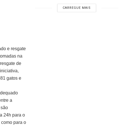
CARREGUE MAIS
ado e resgate
etomadas na
resgate de
niciativa,
81 gatos e
 adequado
ntre a
 são
a 24h para o
 como para o