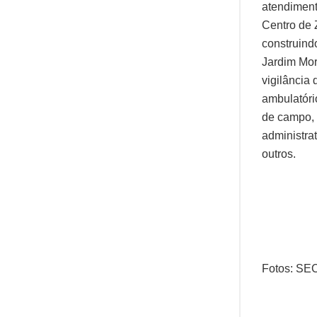
atendiment
Centro de 
construind
Jardim Mor
vigilância
ambulatório
de campo, 
administra
outros.
Fotos: S