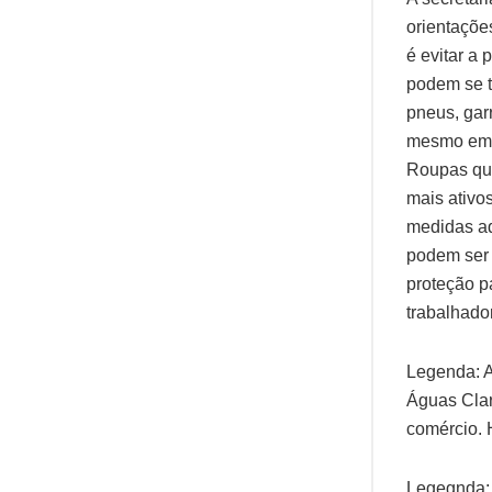
orientaçõe
é evitar a
podem se t
pneus, gar
mesmo em r
Roupas que
mais ativo
medidas ad
podem ser 
proteção p
trabalhado
Legenda: A
Águas Clar
comércio. 
Legegnda: 