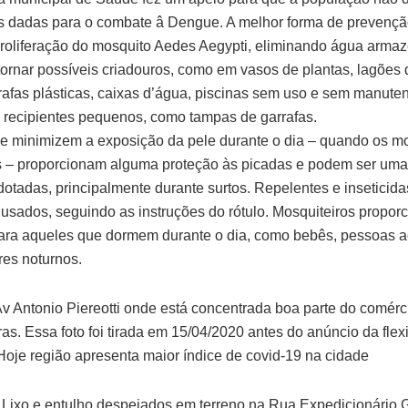
s dadas para o combate â Dengue. A melhor forma de prevenç
 proliferação do mosquito Aedes Aegypti, eliminando água arm
ornar possíveis criadouros, como em vasos de plantas, lagões 
rafas plásticas, caixas d’água, piscinas sem uso e sem manuten
ecipientes pequenos, como tampas de garrafas.
 minimizem a exposição da pele durante o dia – quando os m
s – proporcionam alguma proteção às picadas e podem ser uma
otadas, principalmente durante surtos. Repelentes e insetici
usados, seguindo as instruções do rótulo. Mosquiteiros propo
ara aqueles que dormem durante o dia, como bebês, pessoas 
res noturnos.
v Antonio Piereotti onde está concentrada boa parte do comérc
as. Essa foto foi tirada em 15/04/2020 antes do anúncio da flex
Hoje região apresenta maior índice de covid-19 na cidade
Lixo e entulho despejados em terreno na Rua Expedicionário 