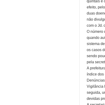
quintais e
efeito, pe
duas doenç
não divulg
com o Jd. 
O número d
quando au
sistema de
os casos d
sendo pouc
pela secre
A prefeitu
índice dos
Denúncias 
Vigilância
seguida, u
devidas pr
A secretar