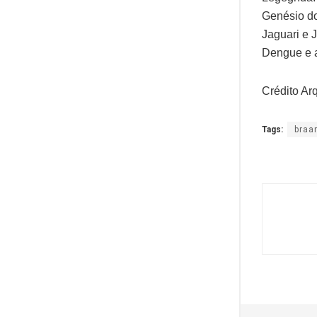
Genésio do
Jaguari e 
Dengue e 
Crédito A
Tags:
braa