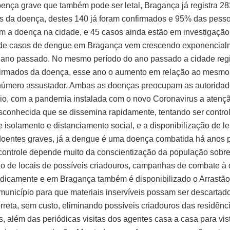
ença grave que também pode ser letal, Bragança já registra 28
es da doença, destes 140 já foram confirmados e 95% das pess
am a doença na cidade, e 45 casos ainda estão em investigação
de casos de dengue em Bragança vem crescendo exponencial
 ano passado. No mesmo período do ano passado a cidade regi
irmados da doença, esse ano o aumento em relação ao mesmo 
número assustador. Ambas as doenças preocupam as autoridad
io, com a pandemia instalada com o novo Coronavirus a atençã
conhecida que se dissemina rapidamente, tentando ser contr
 isolamento e distanciamento social, e a disponibilização de le
doentes graves, já a dengue é uma doença combatida há anos p
o controle depende muito da conscientização da população sobre
 de locais de possíveis criadouros, campanhas de combate à
iodicamente e em Bragança também é disponibilizado o Arrastã
 município para que materiais inservíveis possam ser descartad
rreta, sem custo, eliminando possíveis criadouros das residênc
, além das periódicas visitas dos agentes casa a casa para vist