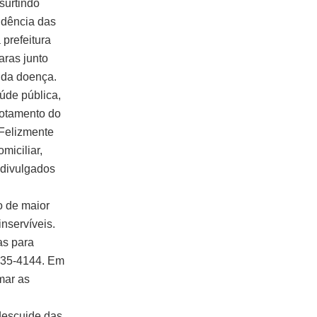
surtindo
idência das
prefeitura
aras junto
 da doença.
úde pública,
otamento do
Felizmente
miciliar,
 divulgados
o de maior
nservíveis.
as para
035-4144. Em
mar as
descuide das