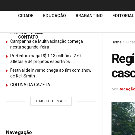
Últimas
Notícias
CIDADE
EDUCAÇÃO
BRAGANTINO
EDITORIAL
GURI abre mais de 150 vagas gratuitas para
cursos de música
CONTATO
Campanha de Multivacinação começa
Home
Cida
nesta segunda-feira
Regi
Prefeitura paga R$ 1,13 milhão a 270
atletas e 34 projetos esportivos
caso
Festival de Inverno chega ao fim com show
de Kell Smith
COLUNA DA GAZETA
por
Redação
CARREGUE MAIS
Navegação