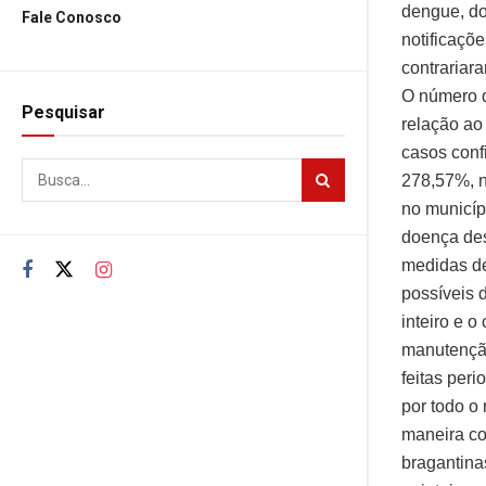
dengue, do
Fale Conosco
notificaçõ
contrariar
O número 
Pesquisar
relação ao
casos conf
278,57%, 
no municíp
doença des
medidas de
possíveis 
inteiro e 
manutenção
feitas per
por todo o
maneira co
bragantinas