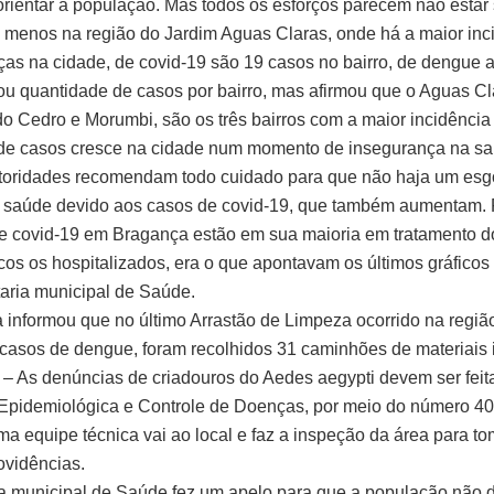
 orientar a população. Mas todos os esforços parecem não estar 
lo menos na região do Jardim Aguas Claras, onde há a maior inc
as na cidade, de covid-19 são 19 casos no bairro, de dengue a 
ou quantidade de casos por bairro, mas afirmou que o Aguas Cl
do Cedro e Morumbi, são os três bairros com a maior incidência
e casos cresce na cidade num momento de insegurança na sa
toridades recomendam todo cuidado para que não haja um esg
 saúde devido aos casos de covid-19, que também aumentam. 
e covid-19 em Bragança estão em sua maioria em tratamento do
os os hospitalizados, era o que apontavam os últimos gráficos
taria municipal de Saúde.
ra informou que no último Arrastão de Limpeza ocorrido na regiã
 casos de dengue, foram recolhidos 31 caminhões de materiais i
– As denúncias de criadouros do Aedes aegypti devem ser feit
 Epidemiológica e Controle de Doenças, por meio do número 4
ma equipe técnica vai ao local e faz a inspeção da área para to
ovidências.
ia municipal de Saúde fez um apelo para que a população não 