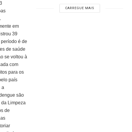
3
CARREGUE MAIS
oas
.
mente em
strou 39
período é de
es de saúde
o se voltou à
olada com
itos para os
elo país
 a
 dengue são
o da Limpeza
os de
ias
oriar