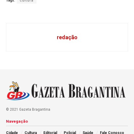
Tags:
cultura
redação
© 2021 Gazeta Bragantina
Navegação
Cidade
Cultura
Editorial
Policial
Saúde
Fale Conosco