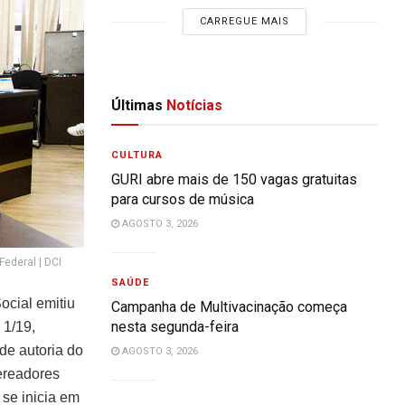
CARREGUE MAIS
Últimas
Notícias
CULTURA
GURI abre mais de 150 vagas gratuitas
para cursos de música
AGOSTO 3, 2026
ederal | DCI
SAÚDE
ocial emitiu
Campanha de Multivacinação começa
nesta segunda-feira
 1/19,
 de autoria do
AGOSTO 3, 2026
ereadores
 se inicia em