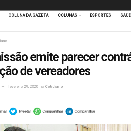
COLUNA DA GAZETA
COLUNAS
ESPORTES
SAÚ
diano
ssão emite parecer contrá
ção de vereadores
fevereiro 29, 2020
no
Cotidiano