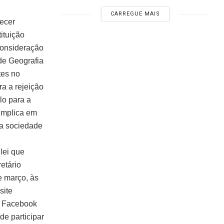
CARREGUE MAIS
recer
ituição
consideração
 de Geografia
tes no
ra a rejeição
lo para a
implica em
da sociedade
 lei que
etário
e março, às
site
e Facebook
e participar