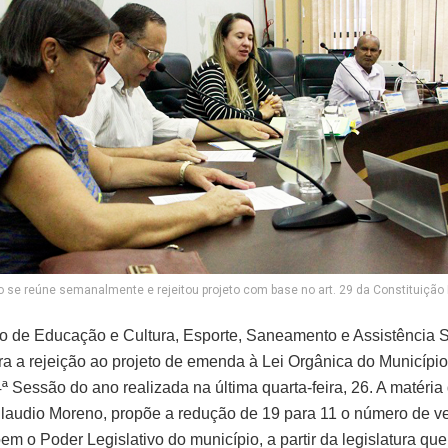
se reúne semanalmente e rejeitou projeto com base no art. 29 da Constituição F
 de Educação e Cultura, Esporte, Saneamento e Assistência S
ra a rejeição ao projeto de emenda à Lei Orgânica do Município
ª Sessão do ano realizada na última quarta-feira, 26. A matéria
laudio Moreno, propõe a redução de 19 para 11 o número de v
m o Poder Legislativo do município, a partir da legislatura que