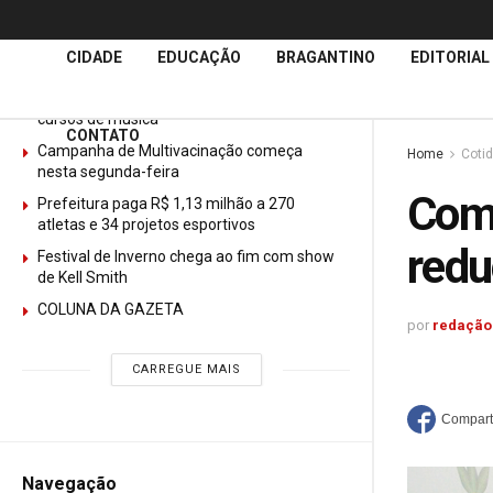
Últimas
Notícias
CIDADE
EDUCAÇÃO
BRAGANTINO
EDITORIAL
GURI abre mais de 150 vagas gratuitas para
cursos de música
CONTATO
Campanha de Multivacinação começa
Home
Coti
nesta segunda-feira
Comi
Prefeitura paga R$ 1,13 milhão a 270
atletas e 34 projetos esportivos
redu
Festival de Inverno chega ao fim com show
de Kell Smith
COLUNA DA GAZETA
por
redação
CARREGUE MAIS
Navegação