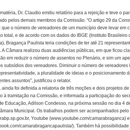
matéria, Dr. Claudio emitiu relatório para a rejeição e teve o pa
o pelos demais membros da Comissão. “O artigo 29 da Const
z que o número de vereadores de um município deve levar em 
o total, e de acordo com os dados do IBGE (Instituto Brasileiro
ca), Bragança Paulista teria condições de ter até 21 representan
o. A Câmara realizou duas audiências públicas, em que ficou cla
ão em reduzir o número de assentos no Plenário, e sim um ape
s subsídios dos vereadores. Diminuir o número de vereadores 
representatividade, a pluralidade de ideias e o posicionamento 
entes assuntos”, justificou o relator.
ainda foi definida a relatoria de três moções e dois projetos de
io à tramitação na Comissão, e informada a participação do secr
de Educação, Adilson Condesso, na próxima sessão no dia 4 d
âmara Municipal. Os trabalhos podem ser acompanhados pelo 
abp.sp.gov.br, Youtube (www.youtube.com/camarabraganca) 
ook.com/camarabragancapaulista/). Também há possibilidade d