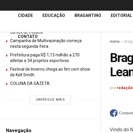
Últimas
Notícias
CIDADE
EDUCAÇÃO
BRAGANTINO
EDITORIAL
GURI abre mais de 150 vagas gratuitas para
cursos de música
CONTATO
Campanha de Multivacinação começa
Home
Brag
nesta segunda-feira
Brag
Prefeitura paga R$ 1,13 milhão a 270
atletas e 34 projetos esportivos
Lean
Festival de Inverno chega ao fim com show
de Kell Smith
COLUNA DA GAZETA
por
redação
CARREGUE MAIS
Vindo do Na
Navegação