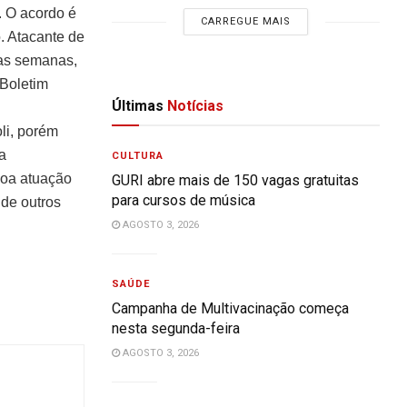
. O acordo é
CARREGUE MAIS
. Atacante de
mas semanas,
 Boletim
Últimas
Notícias
li, porém
a
CULTURA
boa atuação
GURI abre mais de 150 vagas gratuitas
para cursos de música
 de outros
AGOSTO 3, 2026
SAÚDE
Campanha de Multivacinação começa
nesta segunda-feira
AGOSTO 3, 2026