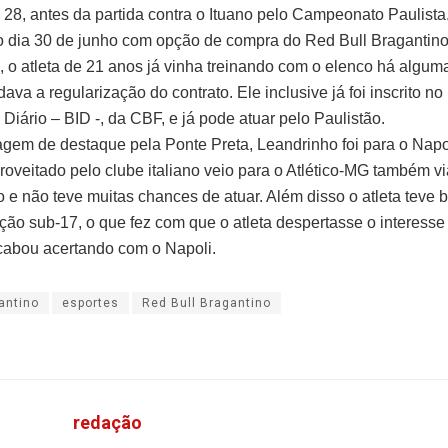
a, 28, antes da partida contra o Ituano pelo Campeonato Paulista
 o dia 30 de junho com opção de compra do Red Bull Bragantino
, o atleta de 21 anos já vinha treinando com o elenco há algu
va a regularização do contrato. Ele inclusive já foi inscrito no
 Diário – BID -, da CBF, e já pode atuar pelo Paulistão.
em de destaque pela Ponte Preta, Leandrinho foi para o Napo
roveitado pelo clube italiano veio para o Atlético-MG também vi
 e não teve muitas chances de atuar. Além disso o atleta teve 
ção sub-17, o que fez com que o atleta despertasse o interesse
cabou acertando com o Napoli.
antino
esportes
Red Bull Bragantino
redação