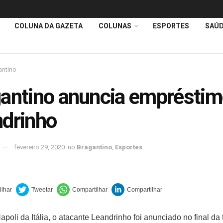
COLUNA DA GAZETA
COLUNAS
ESPORTES
SAÚ
antino
antino anuncia empréstim
drinho
fevereiro 29, 2020
no
Bragantino
,
Esportes
poli da Itália, o atacante Leandrinho foi anunciado no final da 