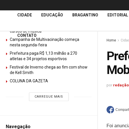
Últimas
Notícias
CIDADE
EDUCAÇÃO
BRAGANTINO
EDITORIAL
GURI abre mais de 150 vagas gratuitas para
cursos de música
CONTATO
Campanha de Multivacinação começa
Home
Cida
nesta segunda-feira
Pref
Prefeitura paga R$ 1,13 milhão a 270
atletas e 34 projetos esportivos
Mobi
Festival de Inverno chega ao fim com show
de Kell Smith
COLUNA DA GAZETA
por
redação
CARREGUE MAIS
Foi anunci
Navegação