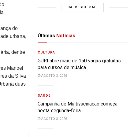
do
CARREGUE MAIS
da
rança do
Últimas
Notícias
dade urbana,
ária, dentre
CULTURA
GURI abre mais de 150 vagas gratuitas
para cursos de música
ares Manoel
res da Silva
AGOSTO 3, 2026
 Urbana duas
SAÚDE
Campanha de Multivacinação começa
nesta segunda-feira
AGOSTO 3, 2026