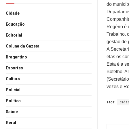
do municíp
Departamen
Cidade
Companhia
Educação
Rogério é 
Trabalho, 
Editorial
gestão de 
Coluna da Gazeta
A Secretari
elas os cor
Bragantino
Esta é a s
Esportes
Botelho, A
(Secretári
Cultura
vezes e Ro
Policial
Política
Tags:
cida
Saúde
Geral