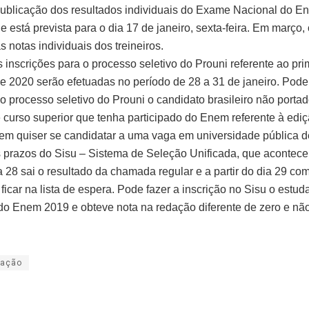
publicação dos resultados individuais do Exame Nacional do E
 está prevista para o dia 17 de janeiro, sexta-feira. Em março,
s notas individuais dos treineiros.
 inscrições para o processo seletivo do Prouni referente ao pri
e 2020 serão efetuadas no período de 28 a 31 de janeiro. Pode
no processo seletivo do Prouni o candidato brasileiro não portad
 curso superior que tenha participado do Enem referente à edi
m quiser se candidatar a uma vaga em universidade pública d
s prazos do Sisu – Sistema de Seleção Unificada, que acontece
ia 28 sai o resultado da chamada regular e a partir do dia 29 co
ficar na lista de espera. Pode fazer a inscrição no Sisu o estud
 do Enem 2019 e obteve nota na redação diferente de zero e não
ação