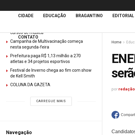
Últimas
Notícias
CIDADE
EDUCAÇÃO
BRAGANTINO
EDITORIAL
GURI abre mais de 150 vagas gratuitas para
cursos de música
CONTATO
Campanha de Multivacinação começa
Home
Educ
nesta segunda-feira
ENEM
Prefeitura paga R$ 1,13 milhão a 270
atletas e 34 projetos esportivos
serã
Festival de Inverno chega ao fim com show
de Kell Smith
COLUNA DA GAZETA
por
redação
CARREGUE MAIS
Candidatos
Navegação