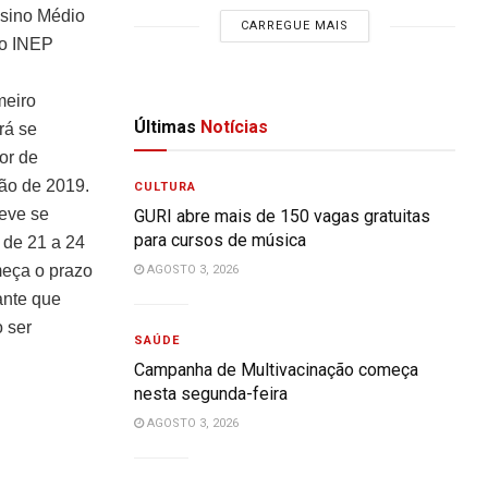
nsino Médio
CARREGUE MAIS
 o INEP
meiro
Últimas
Notícias
rá se
or de
ção de 2019.
CULTURA
eve se
GURI abre mais de 150 vagas gratuitas
para cursos de música
 de 21 a 24
meça o prazo
AGOSTO 3, 2026
ante que
 ser
SAÚDE
Campanha de Multivacinação começa
nesta segunda-feira
AGOSTO 3, 2026