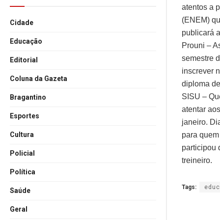
atentos a 
(ENEM) que
Cidade
publicará a
Educação
Prouni – As
semestre d
Editorial
inscrever 
Coluna da Gazeta
diploma de
SISU – Que
Bragantino
atentar ao
Esportes
janeiro. D
para quem 
Cultura
participou
Policial
treineiro.
Política
Tags:
educ
Saúde
Geral