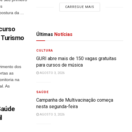
os
CARREGUE MAIS
ostura da ...
 curso
Últimas
Notícias
m Turismo
CULTURA
GURI abre mais de 150 vagas gratuitas
para cursos de música
vimento dos
rtas as
AGOSTO 3, 2026
onitoria na
l. As
SAÚDE
Campanha de Multivacinação começa
nesta segunda-feira
Saúde
AGOSTO 3, 2026
l