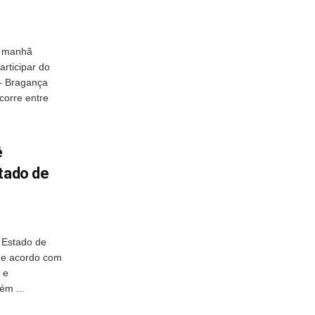
a manhã
rticipar do
 – Bragança
ocorre entre
ê
stado de
 Estado de
 de acordo com
 e
ém ...