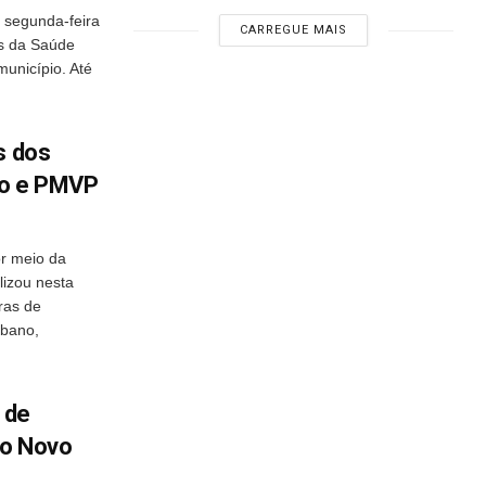
a segunda-feira
CARREGUE MAIS
s da Saúde
unicípio. Até
s dos
to e PMVP
or meio da
lizou nesta
ras de
rbano,
 de
mpo Novo