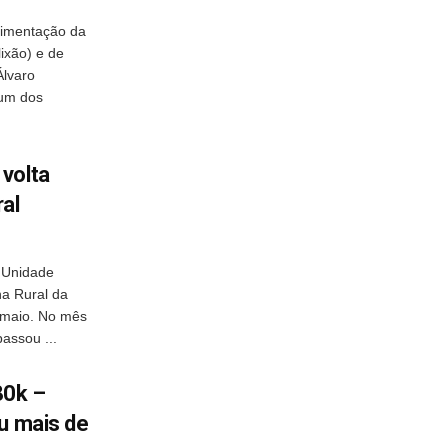
avimentação da
ixão) e de
Álvaro
 um dos
volta
al
 Unidade
na Rural da
 maio. No mês
assou ...
80k –
u mais de