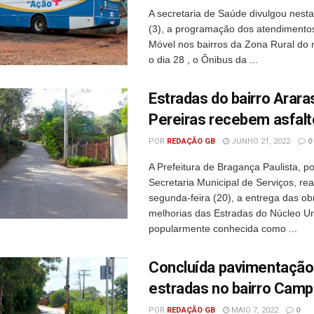
A secretaria de Saúde divulgou nest
(3), a programação dos atendimento
Móvel nos bairros da Zona Rural do m
o dia 28 , o Ônibus da ...
Estradas do bairro Arara
Pereiras recebem asfal
POR
REDAÇÃO GB
JUNHO 21, 2022
0
A Prefeitura de Bragança Paulista, p
Secretaria Municipal de Serviços, rea
segunda-feira (20), a entrega das ob
melhorias das Estradas do Núcleo U
popularmente conhecida como ...
Concluída pavimentação
estradas no bairro Ca
POR
REDAÇÃO GB
MAIO 7, 2022
0