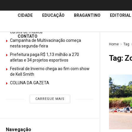
Últimas
Notícias
CIDADE
EDUCAÇÃO
BRAGANTINO
EDITORIAL
GURI abre mais de 150 vagas gratuitas para
cursos de música
CONTATO
Campanha de Multivacinação começa
Home
Tag
nesta segunda-feira
Prefeitura paga R$ 1,13 milhão a 270
Tag:
Zo
atletas e 34 projetos esportivos
Festival de Inverno chega ao fim com show
de Kell Smith
COLUNA DA GAZETA
CARREGUE MAIS
Navegação