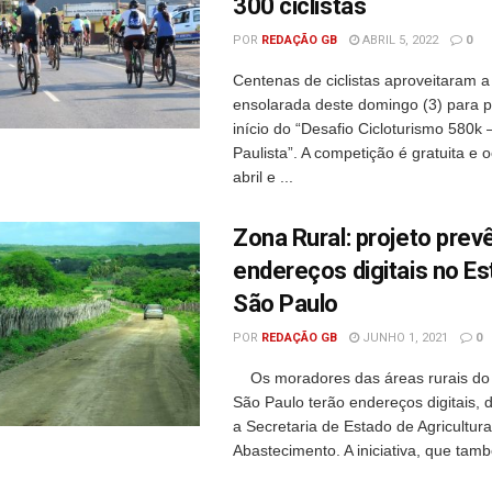
300 ciclistas
POR
REDAÇÃO GB
ABRIL 5, 2022
0
Centenas de ciclistas aproveitaram 
ensolarada deste domingo (3) para pa
início do “Desafio Cicloturismo 580k
Paulista”. A competição é gratuita e 
abril e ...
Zona Rural: projeto prev
endereços digitais no E
São Paulo
POR
REDAÇÃO GB
JUNHO 1, 2021
0
Os moradores das áreas rurais do
São Paulo terão endereços digitais,
a Secretaria de Estado de Agricultura
Abastecimento. A iniciativa, que tamb