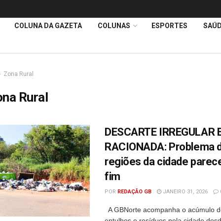
COLUNA DA GAZETA
COLUNAS
ESPORTES
SAÚ
Zona Rural
na Rural
DESCARTE IRREGULAR 
RACIONADA: Problema d
regiões da cidade parece
fim
POR
REDAÇÃO GB
JANEIRO 31, 2026
A GBNorte acompanha o acúmulo de
entulhos e resíduos pela cidade des