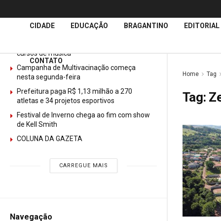
Últimas
Notícias
CIDADE
EDUCAÇÃO
BRAGANTINO
EDITORIAL
GURI abre mais de 150 vagas gratuitas para
cursos de música
CONTATO
Campanha de Multivacinação começa
Home
Tag
nesta segunda-feira
Prefeitura paga R$ 1,13 milhão a 270
Tag:
Z
atletas e 34 projetos esportivos
Festival de Inverno chega ao fim com show
de Kell Smith
COLUNA DA GAZETA
CARREGUE MAIS
Navegação