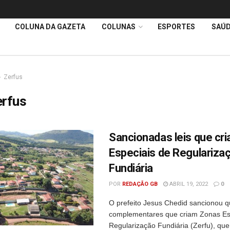
COLUNA DA GAZETA
COLUNAS
ESPORTES
SAÚ
Zerfus
erfus
Sancionadas leis que cr
Especiais de Regulariza
Fundiária
POR
REDAÇÃO GB
ABRIL 19, 2022
0
O prefeito Jesus Chedid sancionou qu
complementares que criam Zonas Es
Regularização Fundiária (Zerfu), que