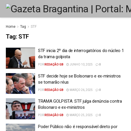
Home
Tag
STF
Tag:
STF
STF inicia 2º dia de interrogatórios do núcleo 1
da trama golpista
POR
REDAÇÃO GB
JUNHO 10, 2025
0
STF decide hoje se Bolsonaro e ex-ministros
se tornarão réus
POR
REDAÇÃO GB
MARÇO 26, 2025
0
TRAMA GOLPISTA: STF julga denúncia contra
Bolsonaro e ex-ministros
POR
REDAÇÃO GB
MARÇO 25, 2025
0
Poder Público não é responsável direto por