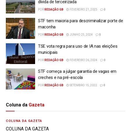
dívida de terceirizada
POR
REDAÇÃO GB
FEVEREIRO 21, 2025
0
STF tem maioria para descriminalizar porte de
maconha
POR
REDAÇÃO GB
JUNHO 25, 2024
0
TSE vota regra para uso de IA nas eleições
municipais
POR
REDAÇÃO GB
FEVEREIRO 26, 2024
0
STF começa a julgar garantia de vagas em
creches e na pré-escola
POR
REDAÇÃO GB
SETEMBRO 15, 2022
0
Coluna da
Gazeta
COLUNA DA GAZETA
COLUNA DA GAZETA