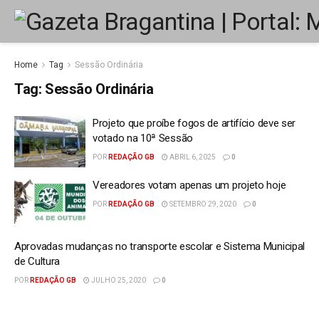
Home
Tag
Sessão Ordinária
Tag:
Sessão Ordinária
Projeto que proíbe fogos de artifício deve ser
votado na 10ª Sessão
POR
REDAÇÃO GB
ABRIL 6, 2025
0
Vereadores votam apenas um projeto hoje
POR
REDAÇÃO GB
SETEMBRO 29, 2020
0
Aprovadas mudanças no transporte escolar e Sistema Municipal
de Cultura
POR
REDAÇÃO GB
JULHO 25, 2020
0