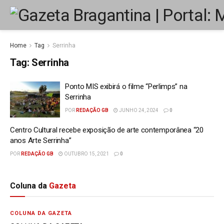
Home
Tag
Serrinha
Tag:
Serrinha
Ponto MIS exibirá o filme “Perlimps” na
Serrinha
POR
REDAÇÃO GB
JUNHO 24, 2024
0
Centro Cultural recebe exposição de arte contemporânea “20
anos Arte Serrinha”
POR
REDAÇÃO GB
OUTUBRO 15, 2021
0
Coluna da
Gazeta
COLUNA DA GAZETA