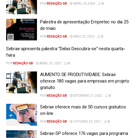
POR
REDAÇÃO GB
ABRIL 26, 2024
0
Palestra de apresentação Empretec no dia 25
de maio
POR
REDAÇÃO GB
MAIO 22, 2023
0
Sebrae apresenta palestra “Delas Descubra-se” nesta quarta-
feira
POR
REDAÇÃO GB
ABRIL 25, 2023
0
AUMENTO DE PRODUTIVIDADE: Sebrae
oferece 180 vagas para empresas em projeto
gratuito
POR
REDAÇÃO GB
SETEMBRO 27, 2022
0
Sebrae oferece mais de 50 cursos gratuitos
on-line
POR
REDAÇÃO GB
OUTUBRO 23, 2021
0
Sebrae-SP oferece 176 vagas para programa