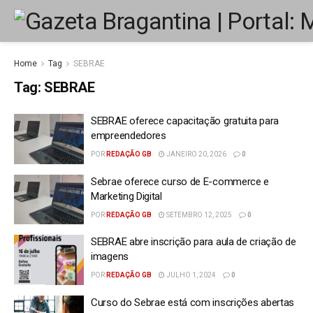
Home
Tag
SEBRAE
Tag:
SEBRAE
SEBRAE oferece capacitação gratuita para
empreendedores
POR
REDAÇÃO GB
JANEIRO 20, 2026
0
Sebrae oferece curso de E-commerce e
Marketing Digital
POR
REDAÇÃO GB
SETEMBRO 12, 2025
0
SEBRAE abre inscrição para aula de criação de
imagens
POR
REDAÇÃO GB
JULHO 1, 2024
0
Curso do Sebrae está com inscrições abertas