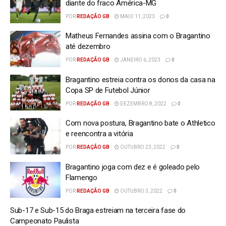
diante do fraco América-MG
POR
REDAÇÃO GB
MAIO 11, 2023
0
Matheus Fernandes assina com o Bragantino
até dezembro
POR
REDAÇÃO GB
JANEIRO 6, 2023
0
Bragantino estreia contra os donos da casa na
Copa SP de Futebol Júnior
POR
REDAÇÃO GB
DEZEMBRO 8, 2022
0
Com nova postura, Bragantino bate o Athletico
e reencontra a vitória
POR
REDAÇÃO GB
OUTUBRO 23, 2022
0
Bragantino joga com dez e é goleado pelo
Flamengo
POR
REDAÇÃO GB
OUTUBRO 3, 2022
0
Sub-17 e Sub-15 do Braga estreiam na terceira fase do
Campeonato Paulista