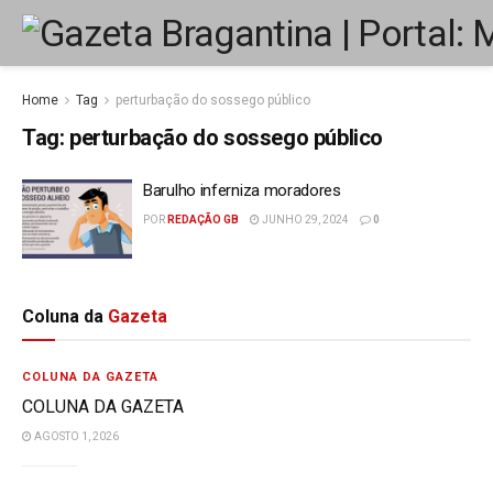
Home
Tag
perturbação do sossego público
Tag:
perturbação do sossego público
Barulho inferniza moradores
POR
REDAÇÃO GB
JUNHO 29, 2024
0
Coluna da
Gazeta
COLUNA DA GAZETA
COLUNA DA GAZETA
AGOSTO 1, 2026