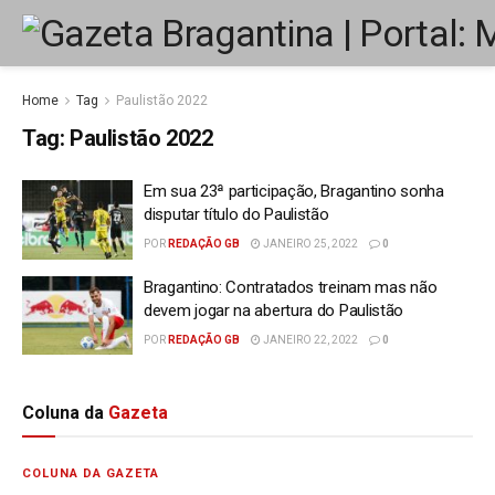
Home
Tag
Paulistão 2022
Tag:
Paulistão 2022
Em sua 23ª participação, Bragantino sonha
disputar título do Paulistão
POR
REDAÇÃO GB
JANEIRO 25, 2022
0
Bragantino: Contratados treinam mas não
devem jogar na abertura do Paulistão
POR
REDAÇÃO GB
JANEIRO 22, 2022
0
Coluna da
Gazeta
COLUNA DA GAZETA