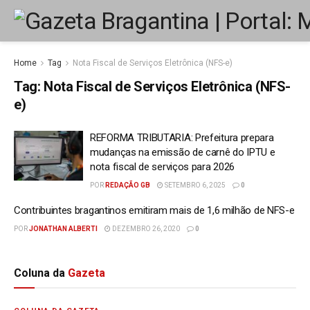
Home
Tag
Nota Fiscal de Serviços Eletrônica (NFS-e)
Tag:
Nota Fiscal de Serviços Eletrônica (NFS-
e)
REFORMA TRIBUTARIA: Prefeitura prepara
mudanças na emissão de carnê do IPTU e
nota fiscal de serviços para 2026
POR
REDAÇÃO GB
SETEMBRO 6, 2025
0
Contribuintes bragantinos emitiram mais de 1,6 milhão de NFS-e
POR
JONATHAN ALBERTI
DEZEMBRO 26, 2020
0
Coluna da
Gazeta