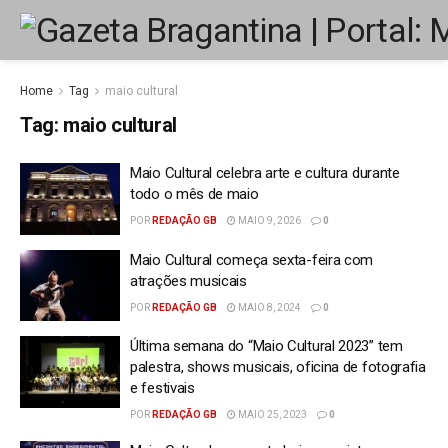
Home
Tag
maio cultural
Tag:
maio cultural
Maio Cultural celebra arte e cultura durante
todo o mês de maio
POR
REDAÇÃO GB
MAIO 9, 2026
0
Maio Cultural começa sexta-feira com
atrações musicais
POR
REDAÇÃO GB
MAIO 8, 2024
0
Última semana do “Maio Cultural 2023” tem
palestra, shows musicais, oficina de fotografia
e festivais
POR
REDAÇÃO GB
MAIO 25, 2023
0