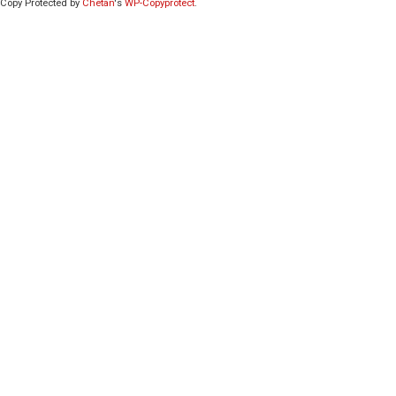
Copy Protected by
Chetan
's
WP-Copyprotect
.