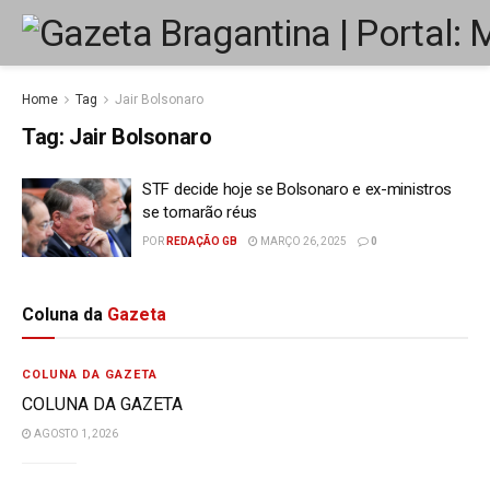
Home
Tag
Jair Bolsonaro
Tag:
Jair Bolsonaro
STF decide hoje se Bolsonaro e ex-ministros
se tornarão réus
POR
REDAÇÃO GB
MARÇO 26, 2025
0
Coluna da
Gazeta
COLUNA DA GAZETA
COLUNA DA GAZETA
AGOSTO 1, 2026