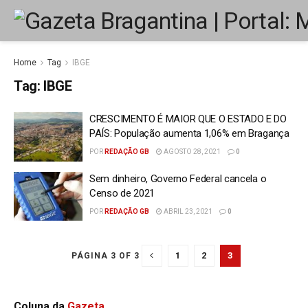
Home
Tag
IBGE
Tag:
IBGE
CRESCIMENTO É MAIOR QUE O ESTADO E DO
PAÍS: População aumenta 1,06% em Bragança
POR
REDAÇÃO GB
AGOSTO 28, 2021
0
Sem dinheiro, Governo Federal cancela o
Censo de 2021
POR
REDAÇÃO GB
ABRIL 23, 2021
0
1
2
3
PÁGINA 3 OF 3
Coluna da
Gazeta