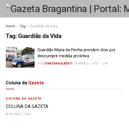
Home
Tag
Guardiãs da Vida
Tag:
Guardiãs da Vida
Guardiãs Maria da Penha prendem dois por
descumprir medida protetiva
POR
JONATHAN ALBERTI
MARÇO 1, 2021
0
Coluna da
Gazeta
COLUNA DA GAZETA
COLUNA DA GAZETA
AGOSTO 1, 2026