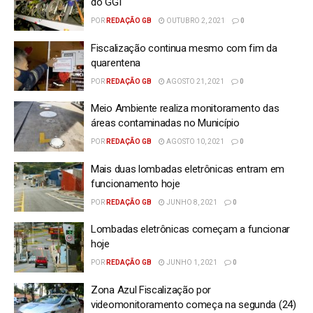
do GGI
POR
REDAÇÃO GB
OUTUBRO 2, 2021
0
Fiscalização continua mesmo com fim da
quarentena
POR
REDAÇÃO GB
AGOSTO 21, 2021
0
Meio Ambiente realiza monitoramento das
áreas contaminadas no Município
POR
REDAÇÃO GB
AGOSTO 10, 2021
0
Mais duas lombadas eletrônicas entram em
funcionamento hoje
POR
REDAÇÃO GB
JUNHO 8, 2021
0
Lombadas eletrônicas começam a funcionar
hoje
POR
REDAÇÃO GB
JUNHO 1, 2021
0
Zona Azul Fiscalização por
videomonitoramento começa na segunda (24)