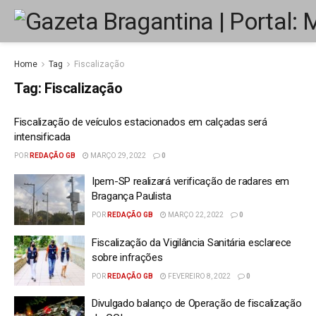
Home
Tag
Fiscalização
Tag:
Fiscalização
Fiscalização de veículos estacionados em calçadas será
intensificada
POR
REDAÇÃO GB
MARÇO 29, 2022
0
Ipem-SP realizará verificação de radares em
Bragança Paulista
POR
REDAÇÃO GB
MARÇO 22, 2022
0
Fiscalização da Vigilância Sanitária esclarece
sobre infrações
POR
REDAÇÃO GB
FEVEREIRO 8, 2022
0
Divulgado balanço de Operação de fiscalização