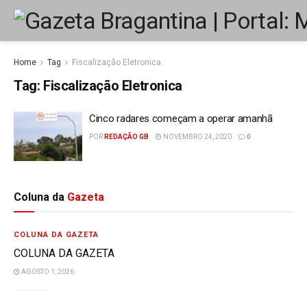
Home
Tag
Fiscalização Eletronica
Tag:
Fiscalização Eletronica
Cinco radares começam a operar amanhã
POR
REDAÇÃO GB
NOVEMBRO 24, 2020
0
Coluna da
Gazeta
COLUNA DA GAZETA
COLUNA DA GAZETA
AGOSTO 1, 2026