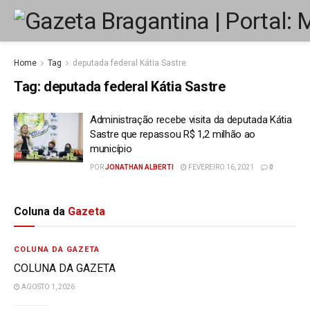
Home
Tag
deputada federal Kátia Sastre
Tag:
deputada federal Kátia Sastre
Administração recebe visita da deputada Kátia
Sastre que repassou R$ 1,2 milhão ao
município
POR
JONATHAN ALBERTI
FEVEREIRO 16, 2021
0
Coluna da
Gazeta
COLUNA DA GAZETA
COLUNA DA GAZETA
AGOSTO 1, 2026