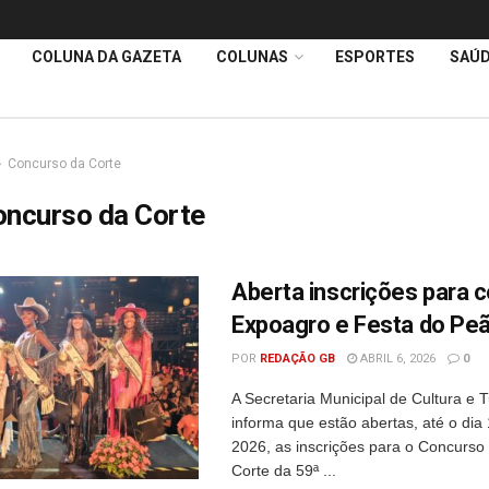
COLUNA DA GAZETA
COLUNAS
ESPORTES
SAÚ
Concurso da Corte
oncurso da Corte
Aberta inscrições para c
Expoagro e Festa do Pe
POR
REDAÇÃO GB
ABRIL 6, 2026
0
A Secretaria Municipal de Cultura e 
informa que estão abertas, até o dia 
2026, as inscrições para o Concurso
Corte da 59ª ...