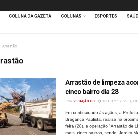
COLUNA DA GAZETA
COLUNAS
ESPORTES
SAÚ
Arrastão
rrastão
Arrastão de limpeza ac
cinco bairro dia 28
POR
REDAÇÃO GB
JULHO 27, 2025
0
Em continuidade às ações, a Prefeit
Bragança Paulista, realiza na próxi
feira (28), a operação “Arrastão de 
mais cinco bairros, sendo: Jardim M