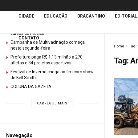
Últimas
Notícias
CIDADE
EDUCAÇÃO
BRAGANTINO
EDITORIAL
GURI abre mais de 150 vagas gratuitas para
cursos de música
CONTATO
Campanha de Multivacinação começa
Home
Tag
nesta segunda-feira
Prefeitura paga R$ 1,13 milhão a 270
Tag:
A
atletas e 34 projetos esportivos
Festival de Inverno chega ao fim com show
de Kell Smith
COLUNA DA GAZETA
CARREGUE MAIS
Navegação