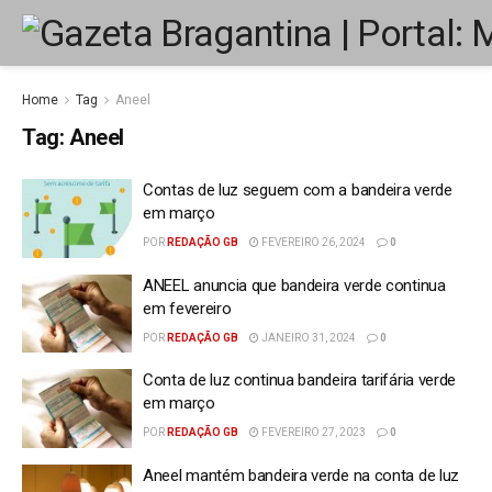
Home
Tag
Aneel
Tag:
Aneel
Contas de luz seguem com a bandeira verde
em março
POR
REDAÇÃO GB
FEVEREIRO 26, 2024
0
ANEEL anuncia que bandeira verde continua
em fevereiro
POR
REDAÇÃO GB
JANEIRO 31, 2024
0
Conta de luz continua bandeira tarifária verde
em março
POR
REDAÇÃO GB
FEVEREIRO 27, 2023
0
Aneel mantém bandeira verde na conta de luz