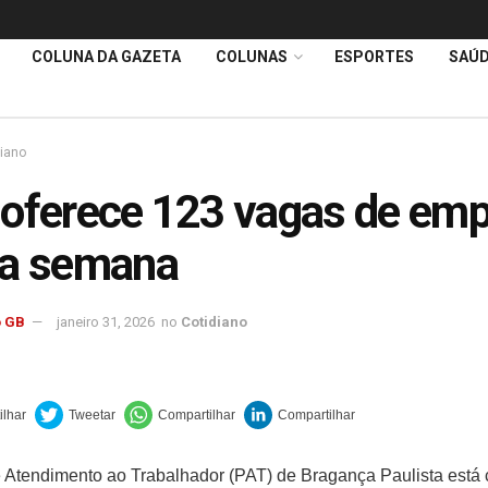
COLUNA DA GAZETA
COLUNAS
ESPORTES
SAÚ
diano
oferece 123 vagas de em
ta semana
 GB
janeiro 31, 2026
no
Cotidiano
 Atendimento ao Trabalhador (PAT) de Bragança Paulista está