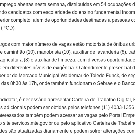
mprego abertas nesta semana, distribuídas em 54 ocupações di
do candidatos com escolaridade do ensino fundamental incom
erior completo, além de oportunidades destinadas a pessoas 
a (PCD).
argos com maior número de vagas estão motorista de ônibus urb
e caminhão (10), manobrista (10), auxiliar de lavanderia (8), tr
agricultura (8) e auxiliar de limpeza, com diversas oportunidad
as em diferentes níveis de exigência. O atendimento presencial 
perior do Mercado Municipal Waldemar de Toledo Funck, de se
a, das 8h30 às 17h, onde também funcionam o Sebrae e o Banc
ndidatar, é necessário apresentar Carteira de Trabalho Digital,
s adicionais podem ser obtidas pelos telefones (11) 4033-1356 
nteressados também podem acessar as vagas pelo Portal Empre
 site servicos.mte.gov.br ou pelo aplicativo Carteira de Trabalho
des são atualizadas diariamente e podem sofrer alterações con