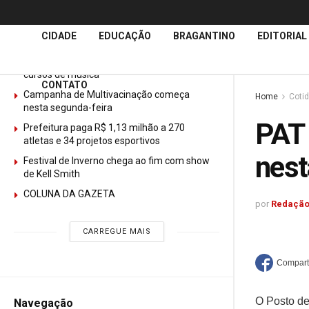
Últimas
Notícias
CIDADE
EDUCAÇÃO
BRAGANTINO
EDITORIAL
GURI abre mais de 150 vagas gratuitas para
cursos de música
CONTATO
Campanha de Multivacinação começa
Home
Coti
nesta segunda-feira
PAT 
Prefeitura paga R$ 1,13 milhão a 270
atletas e 34 projetos esportivos
nes
Festival de Inverno chega ao fim com show
de Kell Smith
COLUNA DA GAZETA
por
Redação
CARREGUE MAIS
O Posto de
Navegação