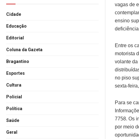
vagas de e
contemplan
Cidade
ensino sup
Educação
deficiênci
Editorial
Entre os c
Coluna da Gazeta
motorista d
volante da 
Bragantino
distribuíd
Esportes
no piso su
Cultura
sexta-feir
Policial
Para se ca
Política
Informaçõe
7758. Os i
Saúde
por meio do
Geral
oportunida