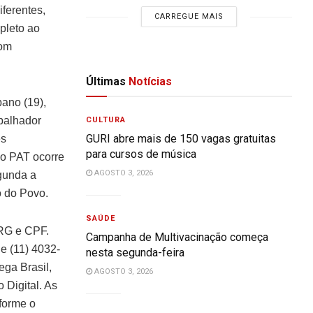
ferentes,
CARREGUE MAIS
pleto ao
com
Últimas
Notícias
ano (19),
abalhador
CULTURA
GURI abre mais de 150 vagas gratuitas
es
para cursos de música
do PAT ocorre
AGOSTO 3, 2026
gunda a
o do Povo.
SAÚDE
 RG e CPF.
Campanha de Multivacinação começa
e (11) 4032-
nesta segunda-feira
ga Brasil,
AGOSTO 3, 2026
 Digital. As
forme o