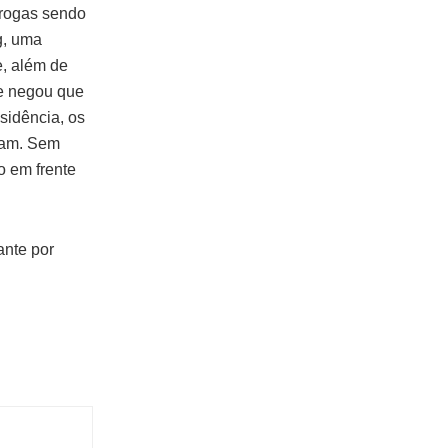
drogas sendo
g, uma
e, além de
te negou que
sidência, os
vam. Sem
o em frente
ante por