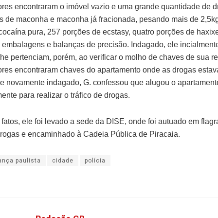
ores encontraram o imóvel vazio e uma grande quantidade de 
olos de maconha e maconha já fracionada, pesando mais de 2,5k
cocaína pura, 257 porções de ecstasy, quatro porções de haxix
 embalagens e balanças de precisão. Indagado, ele incialmen
lhe pertenciam, porém, ao verificar o molho de chaves de sua re
ores encontraram chaves do apartamento onde as drogas esta
a e novamente indagado, G. confessou que alugou o apartament
nte para realizar o tráfico de drogas.
fatos, ele foi levado a sede da DISE, onde foi autuado em flagr
 drogas e encaminhado à Cadeia Pública de Piracaia.
ança paulista
cidade
polícia