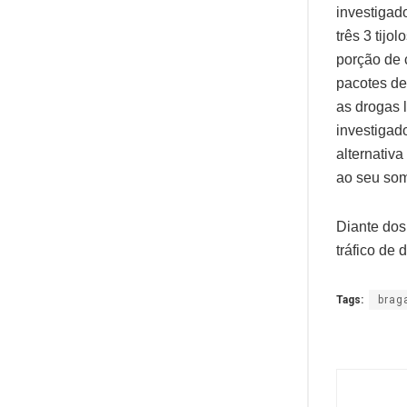
investigad
três 3 tij
porção de 
pacotes de
as drogas 
investigad
alternativ
ao seu some
Diante dos 
tráfico de
Tags:
brag