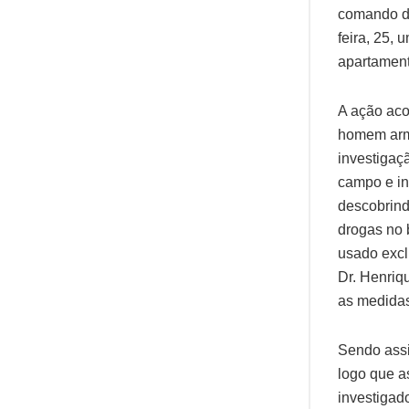
comando do
feira, 25,
apartament
A ação aco
homem arma
investigaç
campo e in
descobrind
drogas no 
usado excl
Dr. Henriq
as medidas
Sendo assi
logo que a
investigad