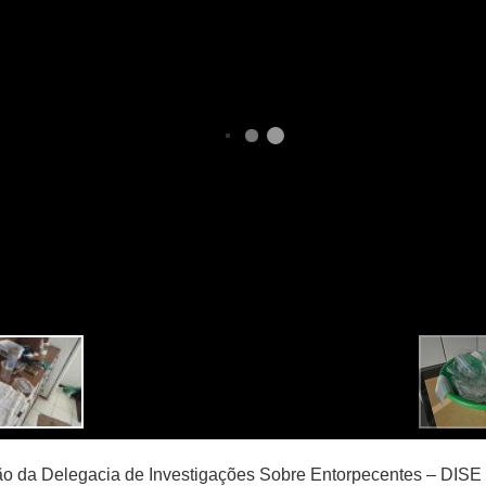
ão da Delegacia de Investigações Sobre Entorpecentes – DISE