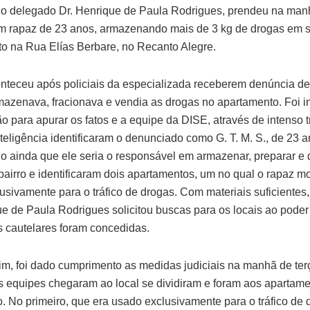
 delegado Dr. Henrique de Paula Rodrigues, prendeu na manh
 um rapaz de 23 anos, armazenando mais de 3 kg de drogas em 
o na Rua Elías Berbare, no Recanto Alegre.
nteceu após policiais da especializada receberem denúncia d
zenava, fracionava e vendia as drogas no apartamento. Foi i
ão para apurar os fatos e a equipe da DISE, através de intenso 
teligência identificaram o denunciado como G. T. M. S., de 23 a
o ainda que ele seria o responsável em armazenar, preparar e di
bairro e identificaram dois apartamentos, um no qual o rapaz m
usivamente para o tráfico de drogas. Com materiais suficientes
ue de Paula Rodrigues solicitou buscas para os locais ao poder 
 cautelares foram concedidas.
m, foi dado cumprimento as medidas judiciais na manhã de terça
s equipes chegaram ao local se dividiram e foram aos apartam
o. No primeiro, que era usado exclusivamente para o tráfico de 