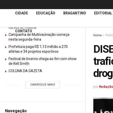
Últimas
Notícias
CIDADE
EDUCAÇÃO
BRAGANTINO
EDITORIAL
GURI abre mais de 150 vagas gratuitas para
cursos de música
CONTATO
Campanha de Multivacinação começa
Home
Polic
nesta segunda-feira
DISE
Prefeitura paga R$ 1,13 milhão a 270
atletas e 34 projetos esportivos
traf
Festival de Inverno chega ao fim com show
de Kell Smith
drog
COLUNA DA GAZETA
CARREGUE MAIS
por
Redação
Navegação