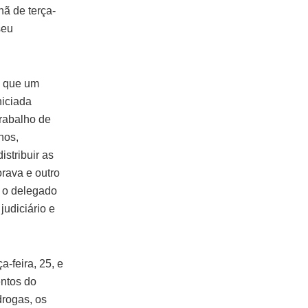
ã de terça-
seu
e que um
niciada
trabalho de
nos,
stribuir as
orava e outro
, o delegado
judiciário e
-feira, 25, e
entos do
drogas, os