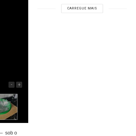
CARREGUE MAIS
-
+
 – sob o