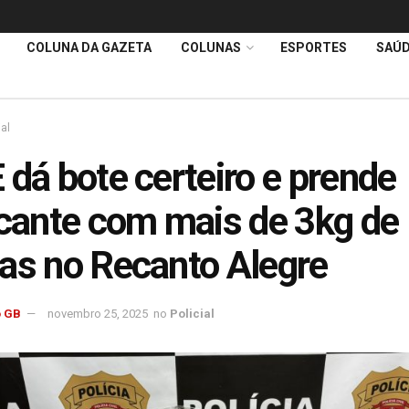
COLUNA DA GAZETA
COLUNAS
ESPORTES
SAÚ
ial
 dá bote certeiro e prende
icante com mais de 3kg de
as no Recanto Alegre
 GB
novembro 25, 2025
no
Policial