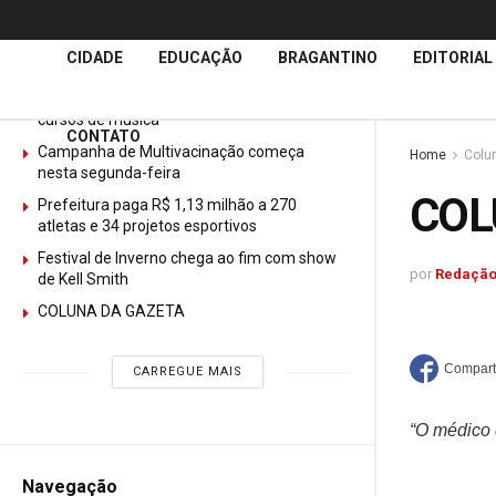
Últimas
Notícias
CIDADE
EDUCAÇÃO
BRAGANTINO
EDITORIAL
GURI abre mais de 150 vagas gratuitas para
cursos de música
CONTATO
Campanha de Multivacinação começa
Home
Colu
nesta segunda-feira
COL
Prefeitura paga R$ 1,13 milhão a 270
atletas e 34 projetos esportivos
Festival de Inverno chega ao fim com show
por
Redação
de Kell Smith
COLUNA DA GAZETA
CARREGUE MAIS
“O médico 
Navegação