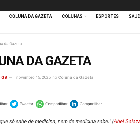
COLUNA DA GAZETA
COLUNAS
ESPORTES
SAÚ
na da Gazeta
UNA DA GAZETA
 GB
novembro 15, 2025
no
Coluna da Gazeta
que só sabe de medicina, nem de medicina sabe.” (
Abel Salaz