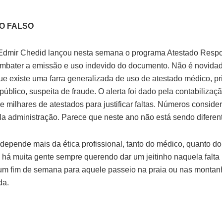
O FALSO
 Edmir Chedid lançou nesta semana o programa Atestado Resp
mbater a emissão e uso indevido do documento. Não é novida
e existe uma farra generalizada de uso de atestado médico, p
público, suspeita de fraude. O alerta foi dado pela contabilizaç
e milhares de atestados para justificar faltas. Números conside
ela administração. Parece que neste ano não está sendo diferen
 depende mais da ética profissional, tanto do médico, quanto do 
 há muita gente sempre querendo dar um jeitinho naquela falta
 um fim de semana para aquele passeio na praia ou nas montan
da.