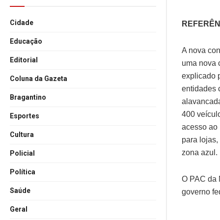
Cidade
REFERÊN
Educação
A nova con
Editorial
uma nova c
explicado 
Coluna da Gazeta
entidades 
Bragantino
alavancada
400 veícul
Esportes
acesso ao 
Cultura
para lojas,
zona azul.
Policial
Política
O PAC da M
Saúde
governo fe
Geral