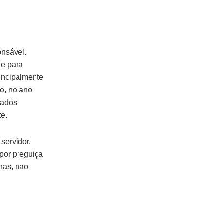
onsável,
de para
rincipalmente
ão, no ano
rados
te.
servidor.
 por preguiça
has, não