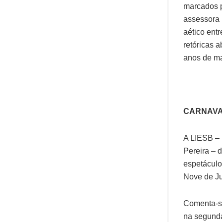
marcados p
assessora 
aético ent
retóricas 
anos de ma
CARNAV
A LIESB – 
Pereira – 
espetáculo
Nove de Ju
Comenta-se
na segunda