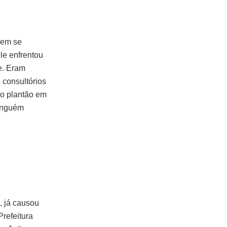
uem se
le enfrentou
e. Eram
 consultórios
do plantão em
ninguém
 já causou
Prefeitura