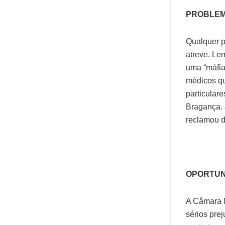
PROBLE
Qualquer p
atreve. Le
uma “máfia
médicos qu
particular
Bragança. 
reclamou d
OPORTUN
A Câmara M
sérios pre