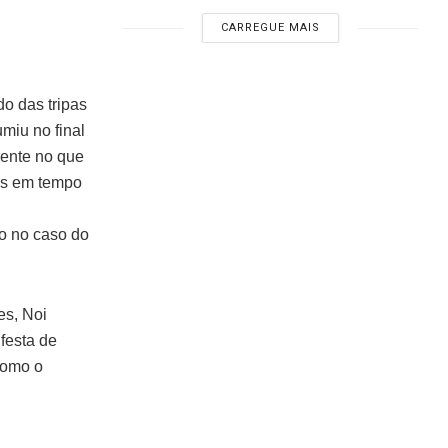
CARREGUE MAIS
do das tripas
miu no final
ente no que
tes em tempo
mo no caso do
es, Noi
 festa de
como o