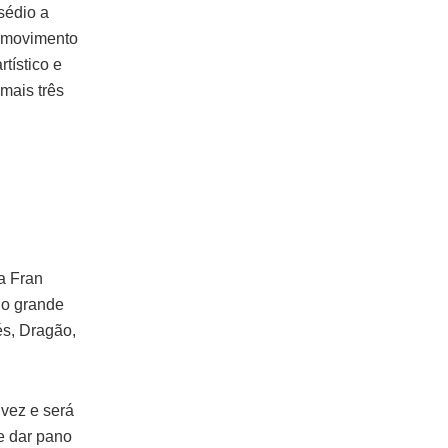
sédio a
e movimento
tístico e
mais três
a Fran
 o grande
és, Dragão,
vez e será
e dar pano