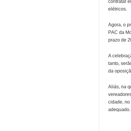
contratar 
elétricos.
Agora, o p
PAC da Mob
prazo de 2
A celebraç
tanto, ser
da oposiçã
Aliás, na q
vereadores
cidade, no
adequado.