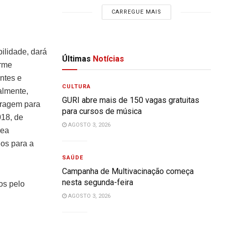
CARREGUE MAIS
ilidade, dará
Últimas
Notícias
orme
ntes e
CULTURA
almente,
GURI abre mais de 150 vagas gratuitas
aragem para
para cursos de música
018, de
AGOSTO 3, 2026
rea
ios para a
SAÚDE
Campanha de Multivacinação começa
nesta segunda-feira
os pelo
AGOSTO 3, 2026