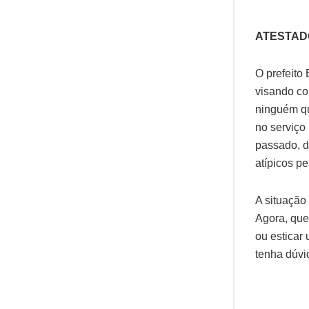
ATESTAD
O prefeito
visando co
ninguém qu
no serviço 
passado, d
atípicos p
A situação
Agora, que
ou esticar
tenha dúvi