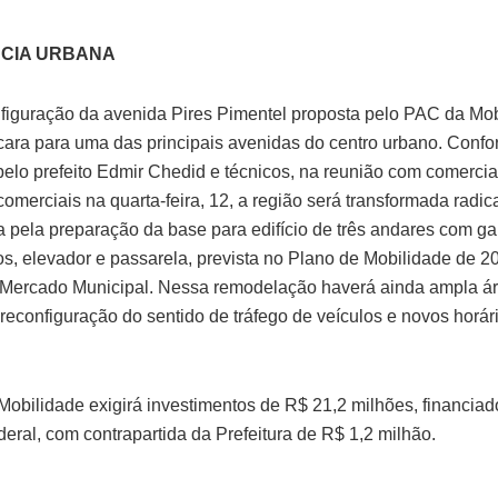
CIA URBANA
figuração da avenida Pires Pimentel proposta pelo PAC da Mob
ara para uma das principais avenidas do centro urbano. Conf
pelo prefeito Edmir Chedid e técnicos, na reunião com comercia
comerciais na quarta-feira, 12, a região será transformada radic
 pela preparação da base para edifício de três andares com g
os, elevador e passarela, prevista no Plano de Mobilidade de 2
Mercado Municipal. Nessa remodelação haverá ainda ampla á
 reconfiguração do sentido de tráfego de veículos e novos horár
obilidade exigirá investimentos de R$ 21,2 milhões, financiad
deral, com contrapartida da Prefeitura de R$ 1,2 milhão.