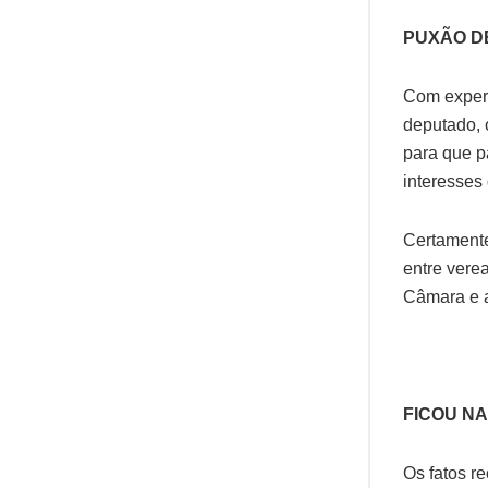
PUXÃO D
Com experi
deputado, 
para que p
interesses
Certamente
entre vere
Câmara e a
FICOU NA
Os fatos r