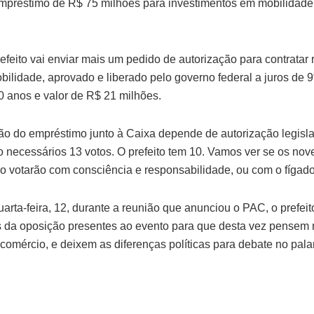
empréstimo de R$ 75 milhões para investimentos em mobilidade
refeito vai enviar mais um pedido de autorização para contratar
ilidade, aprovado e liberado pelo governo federal a juros de 
0 anos e valor de R$ 21 milhões.
ão do empréstimo junto à Caixa depende de autorização legislat
ão necessários 13 votos. O prefeito tem 10. Vamos ver se os no
o votarão com consciência e responsabilidade, ou com o fígado
uarta-feira, 12, durante a reunião que anunciou o PAC, o prefei
 da oposição presentes ao evento para que desta vez pensem n
 comércio, e deixem as diferenças políticas para debate no pal