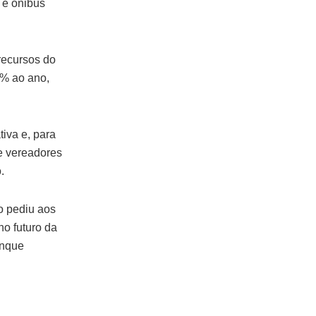
 e ônibus
 recursos do
9% ao ano,
iva e, para
ve vereadores
.
to pediu aos
o futuro da
anque