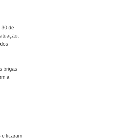
e 30 de
situação,
 dos
s brigas
rem a
 e ficaram