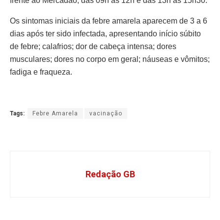
frente ao Mercadão, das 09h às 12h e das 13h às 15h30.
Os sintomas iniciais da febre amarela aparecem de 3 a 6
dias após ter sido infectada, apresentando início súbito
de febre; calafrios; dor de cabeça intensa; dores
musculares; dores no corpo em geral; náuseas e vômitos;
fadiga e fraqueza.
Tags:
Febre Amarela
vacinação
Redação GB