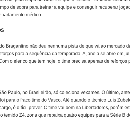
empo de sobra para treinar a equipe e conseguir recuperar joga
epartamento médico.
OS
a do Bragantino não deu nenhuma pista de que vá ao mercado d
eforços para a sequência da temporada. A janela se abre em jul
Com o elenco que tem hoje, o time precisa apenas de reforços 
São Paulo, no Brasileirão, só coleciona vexames. O último, ant
foi para o fraco time do Vasco. Até quando o técnico Luís Zubel
argo, é difícil prever. O time vai bem na Libertadores, porém e
o temido Z4, zona que rebaixa quatro equipes para a Série B do