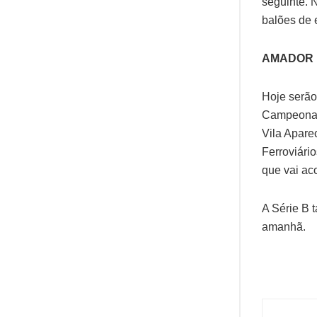
seguinte. 
balões de 
AMADOR
Hoje serão
Campeonato
Vila Apare
Ferroviário
que vai aco
A Série B 
amanhã.