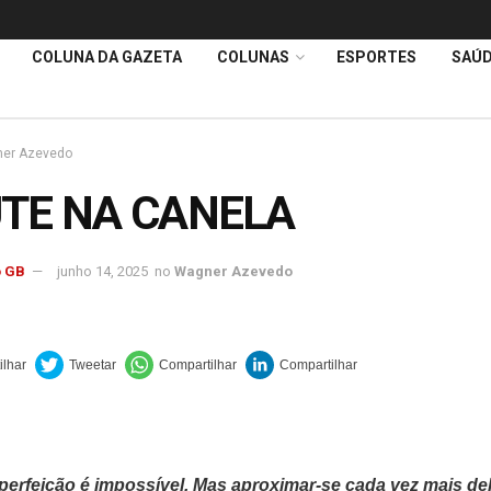
COLUNA DA GAZETA
COLUNAS
ESPORTES
SAÚ
er Azevedo
TE NA CANELA
 GB
junho 14, 2025
no
Wagner Azevedo
 perfeição é impossível. Mas aproximar-se cada vez mais del