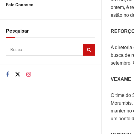
Fale Conosco
ontem, é t
estão no d
Pesquisar
REFORÇ
A diretori
busca de r
setembro. 
VEXAME
O time do 
Morumbis, 
manter no c
um ponto d