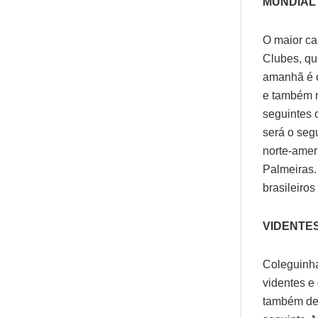
MUNDIAL
O maior ca
Clubes, qu
amanhã é o
e também n
seguintes 
será o seg
norte-amer
Palmeiras.
brasileiro
VIDENTE
Coleguinha
videntes e
também de 