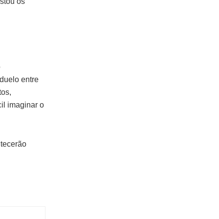
estou os
o
duelo entre
tos,
cil imaginar o
ntecerão