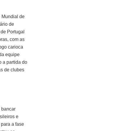
o Mundial de
ário de
 de Portugal
oras, com as
ogo carioca
 da equipe
 a partida do
as de clubes
a bancar
ileiros e
para a fase