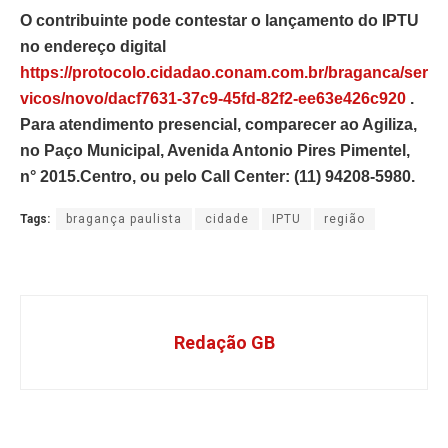
O contribuinte pode contestar o lançamento do IPTU
no endereço digital
https://protocolo.cidadao.conam.com.br/braganca/ser
vicos/novo/dacf7631-37c9-45fd-82f2-ee63e426c920
.
Para atendimento presencial, comparecer ao Agiliza,
no Paço Municipal, Avenida Antonio Pires Pimentel,
n° 2015.Centro, ou pelo Call Center: (11) 94208-5980.
Tags:
bragança paulista
cidade
IPTU
região
Redação GB