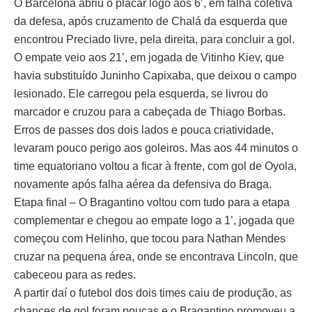
O Barcelona abriu o placar logo aos 6’, em falha coletiva
da defesa, após cruzamento de Chalá da esquerda que
encontrou Preciado livre, pela direita, para concluir a gol.
O empate veio aos 21’, em jogada de Vitinho Kiev, que
havia substituído Juninho Capixaba, que deixou o campo
lesionado. Ele carregou pela esquerda, se livrou do
marcador e cruzou para a cabeçada de Thiago Borbas.
Erros de passes dos dois lados e pouca criatividade,
levaram pouco perigo aos goleiros. Mas aos 44 minutos o
time equatoriano voltou a ficar à frente, com gol de Oyola,
novamente após falha aérea da defensiva do Braga.
Etapa final – O Bragantino voltou com tudo para a etapa
complementar e chegou ao empate logo a 1’, jogada que
começou com Helinho, que tocou para Nathan Mendes
cruzar na pequena área, onde se encontrava Lincoln, que
cabeceou para as redes.
A partir daí o futebol dos dois times caiu de produção, as
chances de gol foram poucas e o Bragantino promoveu a