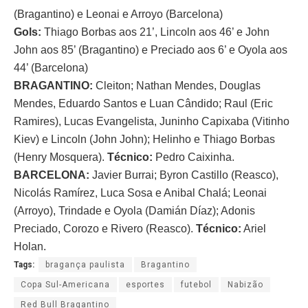
(Bragantino) e Leonai e Arroyo (Barcelona)
Gols:
Thiago Borbas aos 21’, Lincoln aos 46’ e John
John aos 85’ (Bragantino) e Preciado aos 6’ e Oyola aos
44’ (Barcelona)
BRAGANTINO:
Cleiton; Nathan Mendes, Douglas
Mendes, Eduardo Santos e Luan Cândido; Raul (Eric
Ramires), Lucas Evangelista, Juninho Capixaba (Vitinho
Kiev) e Lincoln (John John); Helinho e Thiago Borbas
(Henry Mosquera).
Técnico:
Pedro Caixinha.
BARCELONA:
Javier Burrai; Byron Castillo (Reasco),
Nicolás Ramírez, Luca Sosa e Anibal Chalá; Leonai
(Arroyo), Trindade e Oyola (Damián Díaz); Adonis
Preciado, Corozo e Rivero (Reasco).
Técnico:
Ariel
Holan.
Tags:
bragança paulista
Bragantino
Copa Sul-Americana
esportes
futebol
Nabizão
Red Bull Bragantino