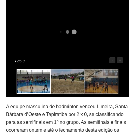
-
+
1
do 3
A equipe masculina de badminton venceu Limeira, Santa
Bárbara d’Oeste e Tapiratiba por 2 x 0, se classificando
para as semifinais em 1º no grupo. As semifinais e finais
ocorreram ontem e até o fechamento desta edição os