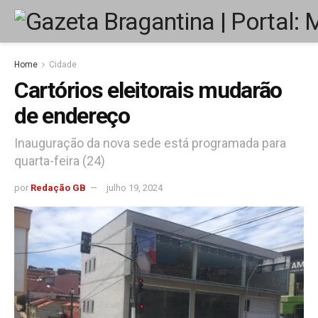
Home
Cidade
Cartórios eleitorais mudarão
de endereço
Inauguração da nova sede está programada para
quarta-feira (24)
por
Redação GB
julho 19, 2024