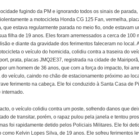
locidade fugindo da PM e ignorando todos os sinais de parada
violentamente a motocicleta Honda CG 125 Fan, vermelha, pl
a, que estava regularmente parada no meio fio, onde estavam
sua filha de 19 anos. Eles foram arremessados a cerca de 100 
lisão e diante da gravidade dos ferimentos faleceram no local. A
tocicleta o veículo do homicida, colidiu contra a traseira do veí
ort, prata, placas JMQ2E37, registrada na cidade de Mairiporã
por um homem de 36 anos, que com a força do impacto, foi ar
a do veículo, caindo no chão de estacionamento próximo ao local
rave ferimento na cabeça. Ele foi conduzido à Santa Casa de P
internado.
cto, o veículo colidiu contra um poste, sofrendo danos que de
tado de transitar, porém, o rapaz pulou pela janela e tentou pro
mas foi rapidamente detido pelos Policiais Militares. Ele foi deti
do como Kelvin Lopes Silva, de 19 anos. Ele sofreu ferimentos 