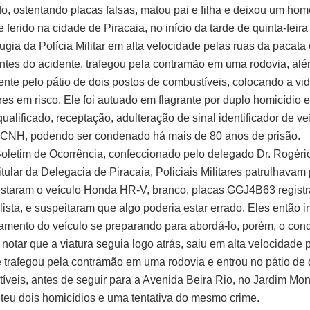
ado, ostentando placas falsas, matou pai e filha e deixou um ho
ferido na cidade de Piracaia, no início da tarde de quinta-feira 
ugia da Polícia Militar em alta velocidade pelas ruas da pacata
antes do acidente, trafegou pela contramão em uma rodovia, além
nte pelo pátio de dois postos de combustíveis, colocando a vi
es em risco. Ele foi autuado em flagrante por duplo homicídio e
ualificado, receptação, adulteração de sinal identificador de ve
m CNH, podendo ser condenado há mais de 80 anos de prisão.
letim de Ocorrência, confeccionado pelo delegado Dr. Rogéri
tular da Delegacia de Piracaia, Policiais Militares patrulhavam
staram o veículo Honda HR-V, branco, placas GGJ4B63 regist
lista, e suspeitaram que algo poderia estar errado. Eles então i
ento do veículo se preparando para abordá-lo, porém, o cond
 notar que a viatura seguia logo atrás, saiu em alta velocidade 
e trafegou pela contramão em uma rodovia e entrou no pátio de 
íveis, antes de seguir para a Avenida Beira Rio, no Jardim Mont
eu dois homicídios e uma tentativa do mesmo crime.