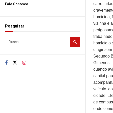
carro furt
Fale Conosco
gravemente 
homicida, f
vizinha e 
Pesquisar
perigosame
trabalhador
homicídio q
dirigir se
Segundo Bo
Gimenes, ti
quando avi
capital pau
acompanham
veículo, ao
cidade. El
de combust
onde comet