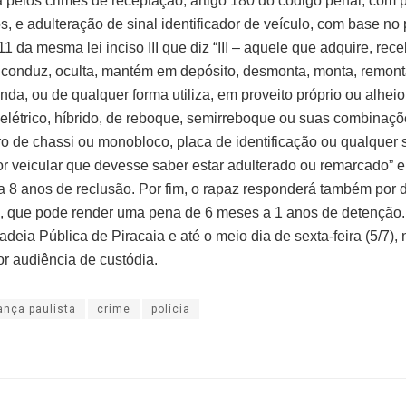
 pelos crimes de receptação, artigo 180 do código penal, com 
s, e adulteração de sinal identificador de veículo, com base no 
11 da mesma lei inciso III que diz “III – aquele que adquire, rece
, conduz, oculta, mantém em depósito, desmonta, monta, remont
da, ou de qualquer forma utiliza, em proveito próprio ou alheio
 elétrico, híbrido, de reboque, semirreboque ou suas combinaçõ
 de chassi ou monobloco, placa de identificação ou qualquer s
dor veicular que devesse saber estar adulterado ou remarcado” 
a 8 anos de reclusão. Por fim, o rapaz responderá também por d
o, que pode render uma pena de 6 meses a 1 anos de detenção. 
deia Pública de Piracaia e até o meio dia de sexta-feira (5/7),
r audiência de custódia.
ança paulista
crime
polícia