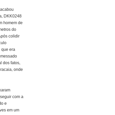
, acabou
aca, DKK0248
 um homem de
metros do
pós colidir
culo
, que era
remessado
 dos fatos,
iracaia, onde
ixaram
sseguir com a
do e
leves em um