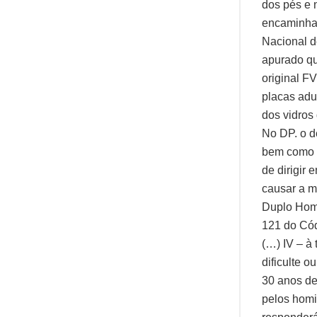
dos pés e 
encaminhad
Nacional d
apurado qu
original F
placas adu
dos vidros
No DP. o d
bem como d
de dirigir
causar a m
Duplo Homi
121 do Códi
(…) IV – à
dificulte o
30 anos de
pelos homi