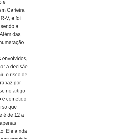
o e
em Carteira
R-V, e foi
, sendo a
 Além das
e numeração
 envolvidos,
ar a decisão
iu o risco de
 rapaz por
se no artigo
o é cometido:
urso que
e é de 12 a
 apenas
o. Ele ainda