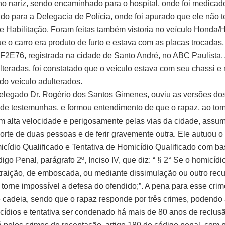
no nariz, sendo encaminhado para o hospital, onde foi medicad
o para a Delegacia de Polícia, onde foi apurado que ele não t
e Habilitação. Foram feitas também vistoria no veículo Honda/H
e o carro era produto de furto e estava com as placas trocadas
VF2E76, registrada na cidade de Santo André, no ABC Paulista.
lteradas, foi constatado que o veículo estava com seu chassi 
 do veículo adulterados.
elegado Dr. Rogério dos Santos Gimenes, ouviu as versões dos
e testemunhas, e formou entendimento de que o rapaz, ao tom
 em alta velocidade e perigosamente pelas vias da cidade, assum
orte de duas pessoas e de ferir gravemente outra. Ele autuou o
cídio Qualificado e Tentativa de Homicídio Qualificado com ba
go Penal, parágrafo 2º, Inciso IV, que diz: “ § 2° Se o homicídi
 traição, de emboscada, ou mediante dissimulação ou outro rec
u torne impossível a defesa do ofendido;”. A pena para esse crim
 cadeia, sendo que o rapaz responde por três crimes, podendo
cídios e tentativa ser condenado há mais de 80 anos de reclusã