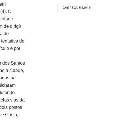
mem
CARREGUE MAIS
(4). O
 cidade
 de dirigir
da de
 tentativa de
ículo e por
o dos Santos
 pela cidade,
radas na
niciaram
utor do
pelas vias da
dois postos
e Cristo,