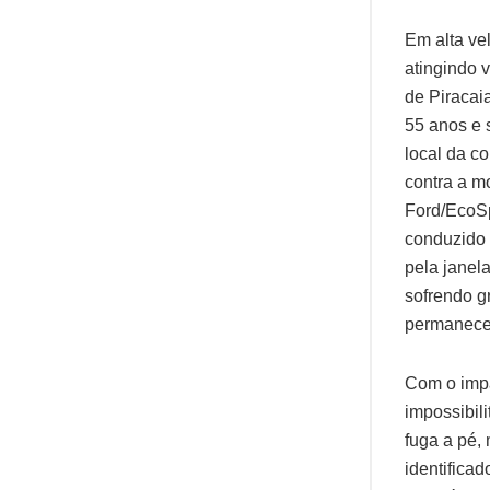
Em alta ve
atingindo 
de Piracai
55 anos e 
local da co
contra a mo
Ford/EcoSp
conduzido 
pela janel
sofrendo g
permanece 
Com o impa
impossibili
fuga a pé, 
identifica