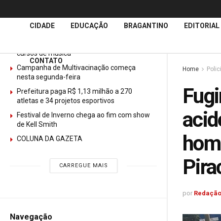
Últimas
Notícias
CIDADE
EDUCAÇÃO
BRAGANTINO
EDITORIAL
GURI abre mais de 150 vagas gratuitas para
cursos de música
CONTATO
Campanha de Multivacinação começa
Home
Polic
nesta segunda-feira
Fugi
Prefeitura paga R$ 1,13 milhão a 270
atletas e 34 projetos esportivos
acid
Festival de Inverno chega ao fim com show
de Kell Smith
hom
COLUNA DA GAZETA
Pira
CARREGUE MAIS
por
Redação
Navegação