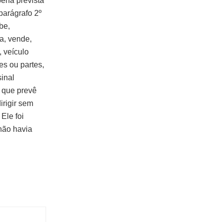
pena prevista
parágrafo 2º
be,
a, vende,
, veículo
es ou partes,
inal
e que prevê
irigir sem
Ele foi
 não havia