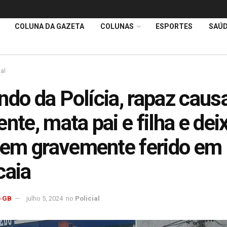
COLUNA DA GAZETA
COLUNAS
ESPORTES
SAÚ
ial
ndo da Polícia, rapaz caus
ente, mata pai e filha e dei
em gravemente ferido em
caia
 GB
julho 5, 2024
no
Policial