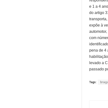
responderá
e 1 a 4 ano
do artigo 3
transporta
expõe à ven
automotor,
com número
identifica
pena de 4 
habilitaçã
levado a Ca
passado po
Tags:
brag