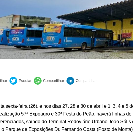
sta sexta-feira (26), e nos dias 27, 28 e 30 de abril e 1, 3, 4 e 5 
realização 57ª Expoagro e 30ª Festa do Peão, haverá linhas de
iferenciados, saindo do Terminal Rodoviário Urbano João Sólis 
té o Parque de Exposições Dr. Fernando Costa (Posto de Monta)