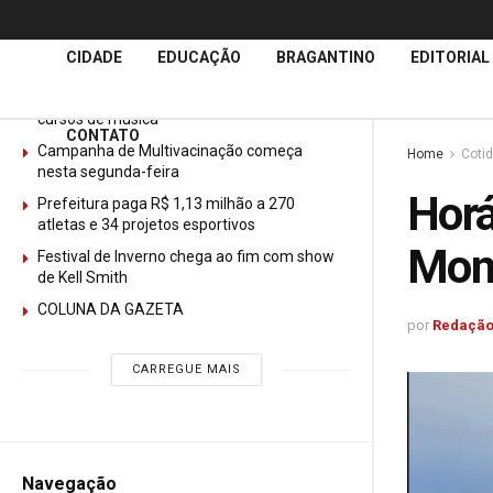
Últimas
Notícias
CIDADE
EDUCAÇÃO
BRAGANTINO
EDITORIAL
GURI abre mais de 150 vagas gratuitas para
cursos de música
CONTATO
Campanha de Multivacinação começa
Home
Coti
nesta segunda-feira
Horá
Prefeitura paga R$ 1,13 milhão a 270
atletas e 34 projetos esportivos
Mon
Festival de Inverno chega ao fim com show
de Kell Smith
COLUNA DA GAZETA
por
Redação
CARREGUE MAIS
Navegação