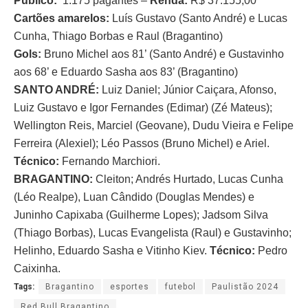
Público:
1.175 pagantes –
Renda:
R$ 37.155,00
Cartões amarelos:
Luís Gustavo (Santo André) e Lucas
Cunha, Thiago Borbas e Raul (Bragantino)
Gols:
Bruno Michel aos 81’ (Santo André) e Gustavinho
aos 68’ e Eduardo Sasha aos 83’ (Bragantino)
SANTO ANDRÉ:
Luiz Daniel; Júnior Caiçara, Afonso,
Luiz Gustavo e Igor Fernandes (Edimar) (Zé Mateus);
Wellington Reis, Marciel (Geovane), Dudu Vieira e Felipe
Ferreira (Alexiel); Léo Passos (Bruno Michel) e Ariel.
Técnico:
Fernando Marchiori.
BRAGANTINO:
Cleiton; Andrés Hurtado, Lucas Cunha
(Léo Realpe), Luan Cândido (Douglas Mendes) e
Juninho Capixaba (Guilherme Lopes); Jadsom Silva
(Thiago Borbas), Lucas Evangelista (Raul) e Gustavinho;
Helinho, Eduardo Sasha e Vitinho Kiev.
Técnico:
Pedro
Caixinha.
Tags:
Bragantino
esportes
futebol
Paulistão 2024
Red Bull Bragantino