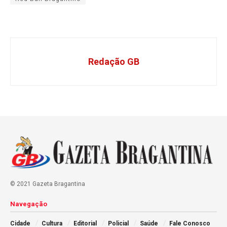
Redação GB
© 2021 Gazeta Bragantina
Navegação
Cidade
Cultura
Editorial
Policial
Saúde
Fale Conosco