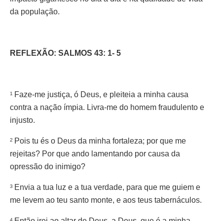
da população.
REFLEXÃO: SALMOS 43: 1- 5
Faze-me justiça, ó Deus, e pleiteia a minha causa
1
contra a nação ímpia. Livra-me do homem fraudulento e
injusto.
Pois tu és o Deus da minha fortaleza; por que me
2
rejeitas? Por que ando lamentando por causa da
opressão do inimigo?
Envia a tua luz e a tua verdade, para que me guiem e
3
me levem ao teu santo monte, e aos teus tabernáculos.
Então irei ao altar de Deus, a Deus, que é a minha
4