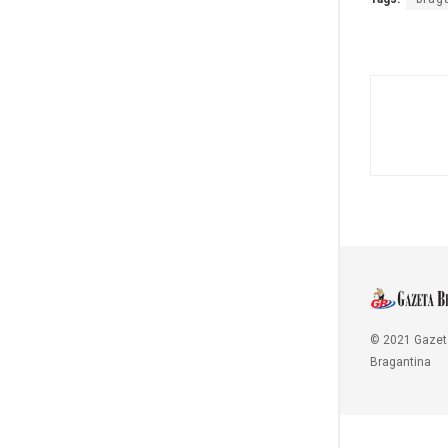
© 2021 Gazet
Bragantina
Copy Protected by
Chetan
's
WP-Copyprotect
.