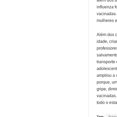
além dos b
influenza 
vacinadas.
mulheres e
Além dos c
idade, cri
professore
salvamento
transporte 
adolescent
ampliou a 
porque, um
gripe, dim
vacinadas.
todo o est
Tags:
brag