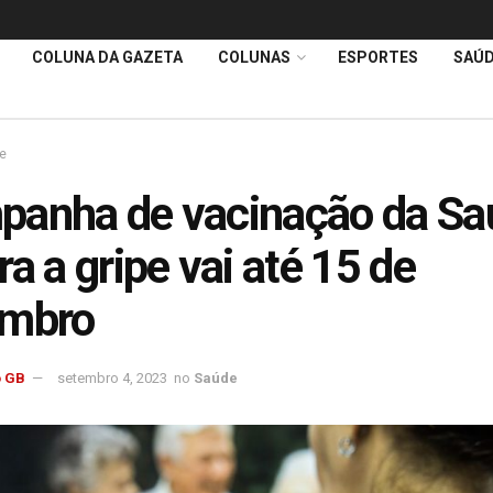
COLUNA DA GAZETA
COLUNAS
ESPORTES
SAÚ
e
anha de vacinação da Sa
ra a gripe vai até 15 de
embro
 GB
setembro 4, 2023
no
Saúde