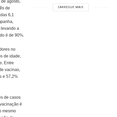
 de agosto,
CARREGUE MAIS
mês de
adas 6,1
mpanha,
 levando a
ado é de 90%.
 dores no
s de idade,
e. Entre
de vacinas,
ns e 57,2%
es de casos
 vacinação é
 No mesmo