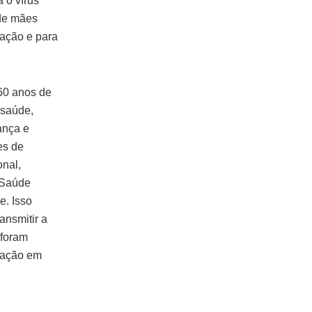
 o vírus
 de mães
ação e para
60 anos de
 saúde,
ança e
es de
onal,
 Saúde
e. Isso
ansmitir a
 foram
inação em