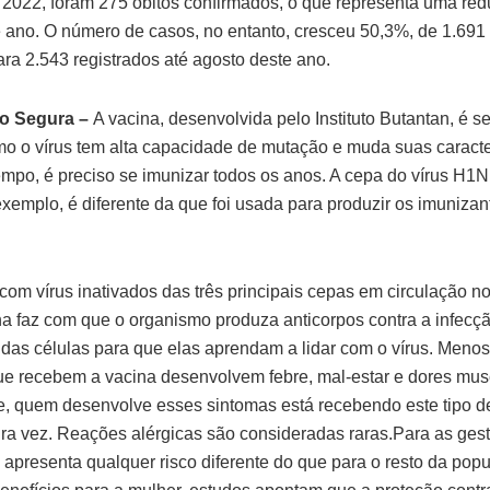
 2022, foram 275 óbitos confirmados, o que representa uma re
 ano. O número de casos, no entanto, cresceu 50,3%, de 1.691
ra 2.543 registrados até agosto deste ano.
o Segura –
A vacina, desenvolvida pelo Instituto Butantan, é s
mo o vírus tem alta capacidade de mutação e muda suas caracte
empo, é preciso se imunizar todos os anos. A cepa do vírus H
exemplo, é diferente da que foi usada para produzir os imuniza
com vírus inativados das três principais cepas em circulação no
ina faz com que o organismo produza anticorpos contra a infecç
das células para que elas aprendam a lidar com o vírus. Meno
e recebem a vacina desenvolvem febre, mal-estar e dores mus
, quem desenvolve esses sintomas está recebendo este tipo d
ira vez. Reações alérgicas são consideradas raras.Para as gest
 apresenta qualquer risco diferente do que para o resto da popu