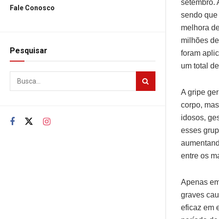
setembro. 
Fale Conosco
sendo que 
melhora de
milhões de
Pesquisar
foram apli
um total d
A gripe ge
corpo, mas
idosos, ge
esses grup
aumentando
entre os m
Apenas em 
graves cau
eficaz em 