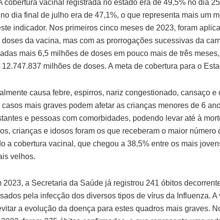
A cobertura vacinal registrada no estado era de 49,5% no dia 25
no dia final de julho era de 47,1%, o que representa mais um 
ste indicador. Nos primeiros cinco meses de 2023, foram aplic
 doses da vacina, mas com as prorrogações sucessivas da ca
cadas mais 6,5 milhões de doses em pouco mais de três meses,
e 12.747.837 milhões de doses. A meta de cobertura para o Est
ralmente causa febre, espirros, nariz congestionado, cansaço e
 casos mais graves podem afetar as crianças menores de 6 ano
stantes e pessoas com comorbidades, podendo levar até à mort
os, crianças e idosos foram os que receberam o maior número 
 a cobertura vacinal, que chegou a 38,5% entre os mais jove
ais velhos.
2023, a Secretaria da Saúde já registrou 241 óbitos decorrent
sados pela infecção dos diversos tipos de vírus da Influenza. A
evitar a evolução da doença para estes quadros mais graves.