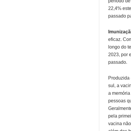
período de
22,4% este
passado pa
Imunizaçã
eficaz. Co
longo do t
2023, por 
passado.
Produzida 
sul, a vac
a memória 
pessoas qu
Geralmente
pela prime
vacina não