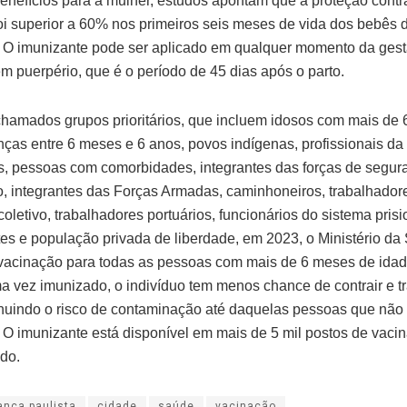
enefícios para a mulher, estudos apontam que a proteção contra
foi superior a 60% nos primeiros seis meses de vida dos bebês
 O imunizante pode ser aplicado em qualquer momento da gest
m puerpério, que é o período de 45 dias após o parto.
hamados grupos prioritários, que incluem idosos com mais de 
anças entre 6 meses e 6 anos, povos indígenas, profissionais da
s, pessoas com comorbidades, integrantes das forças de segur
, integrantes das Forças Armadas, caminhoneiros, trabalhador
coletivo, trabalhadores portuários, funcionários do sistema prisi
es e população privada de liberdade, em 2023, o Ministério da
vacinação para todas as pessoas com mais de 6 meses de idad
a vez imunizado, o indivíduo tem menos chance de contrair e tr
inuindo o risco de contaminação até daquelas pessoas que não
 O imunizante está disponível em mais de 5 mil postos de vac
ado.
ança paulista
cidade
saúde
vacinação