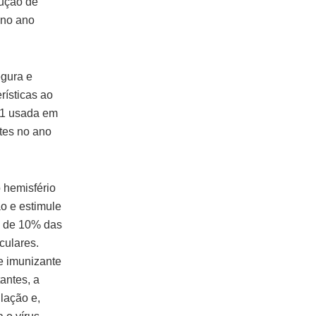
dução de
 no ano
egura e
rísticas ao
1N1 usada em
ntes no ano
 hemisfério
ão e estimule
s de 10% das
culares.
e imunizante
antes, a
lação e,