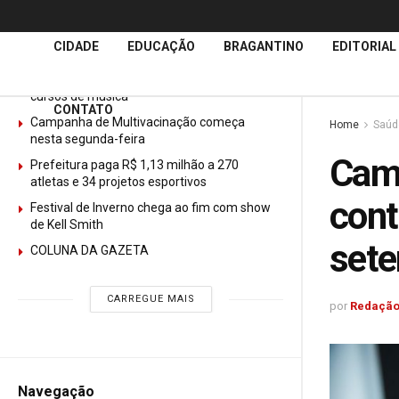
Últimas
Notícias
CIDADE
EDUCAÇÃO
BRAGANTINO
EDITORIAL
GURI abre mais de 150 vagas gratuitas para
cursos de música
CONTATO
Campanha de Multivacinação começa
Home
Saúd
nesta segunda-feira
Camp
Prefeitura paga R$ 1,13 milhão a 270
atletas e 34 projetos esportivos
cont
Festival de Inverno chega ao fim com show
de Kell Smith
set
COLUNA DA GAZETA
CARREGUE MAIS
por
Redação
Navegação