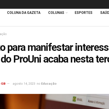
COLUNA DA GAZETA
COLUNAS
ESPORTES
SAÚ
ação
o para manifestar interess
a do ProUni acaba nesta ter
 GB
agosto 14, 2023
no
Educação