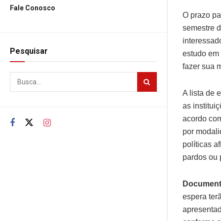
Fale Conosco
O prazo pa
semestre d
interessad
Pesquisar
estudo em 
fazer sua 
A lista de
as institui
acordo com
por modali
políticas 
pardos ou 
Documen
espera ter
apresentada