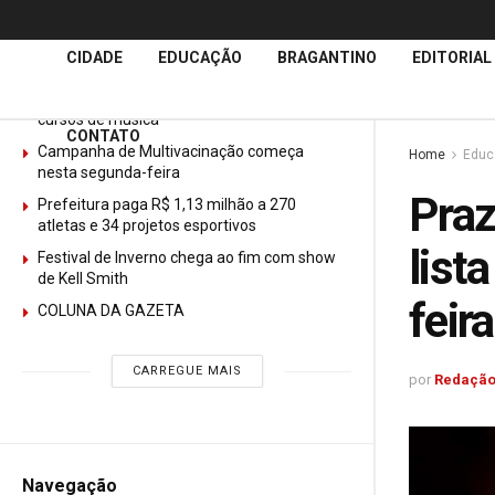
Últimas
Notícias
CIDADE
EDUCAÇÃO
BRAGANTINO
EDITORIAL
GURI abre mais de 150 vagas gratuitas para
cursos de música
CONTATO
Campanha de Multivacinação começa
Home
Educ
nesta segunda-feira
Praz
Prefeitura paga R$ 1,13 milhão a 270
atletas e 34 projetos esportivos
list
Festival de Inverno chega ao fim com show
de Kell Smith
feira
COLUNA DA GAZETA
CARREGUE MAIS
por
Redação
Navegação