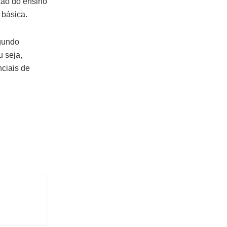
ção do ensino
 básica.
egundo
u seja,
ciais de