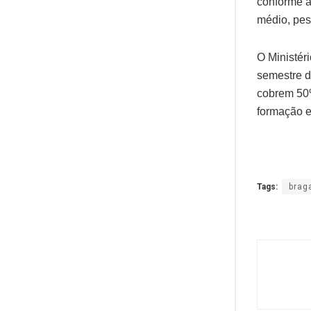
conforme a
médio, pes
O Ministér
semestre d
cobrem 50%
formação e
Tags:
brag