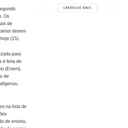
CARREGUE MAIS
 segundo
o. Os
ais de
perior devem
hoje (15).
lizada para
 é feita de
io (Enem),
ou de
ndígenas,
os na lista de
ções
ção de ensino,