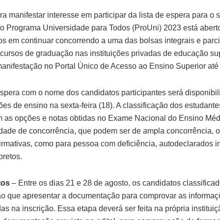
ra manifestar interesse em participar da lista de espera para o
o Programa Universidade para Todos (ProUni) 2023 está abert
os em continuar concorrendo a uma das bolsas integrais e parci
cursos de graduação nas instituições privadas de educação su
manifestação no Portal Único de Acesso ao Ensino Superior até 
 espera com o nome dos candidatos participantes será disponibi
ções de ensino na sexta-feira (18). A classificação dos estudantes
 as opções e notas obtidas no Exame Nacional do Ensino Méd
dade de concorrência, que podem ser de ampla concorrência, 
afirmativas, como para pessoa com deficiência, autodeclarados i
pretos.
tos
– Entre os dias 21 e 28 de agosto, os candidatos classificad
ão que apresentar a documentação para comprovar as informa
s na inscrição. Essa etapa deverá ser feita na própria institui