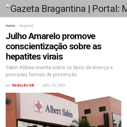
Home
Regional
Julho Amarelo promove
conscientização sobre as
hepatites virais
Sabin Atibaia orienta sobre os tipos da doença e
principais formas de prevenção
por
Redação GB
julho 19, 2023