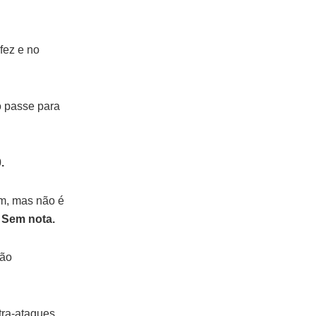
fez e no
o passe para
.
m, mas não é
.
Sem nota.
não
tra-ataques