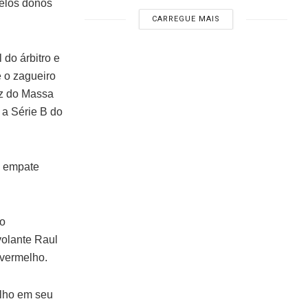
pelos donos
CARREGUE MAIS
do árbitro e
e o zagueiro
oz do Massa
 a Série B do
o empate
do
volante Raul
 vermelho.
alho em seu