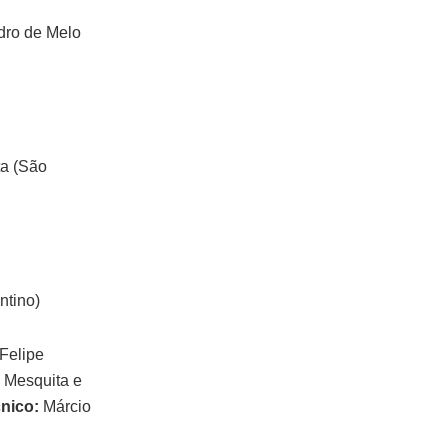
dro de Melo
ta (São
ntino)
(Felipe
o Mesquita e
nico:
Márcio