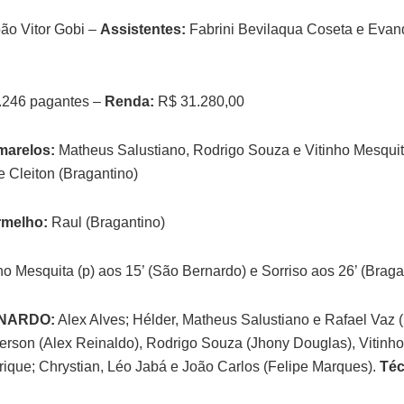
ão Vitor Gobi –
Assistentes:
Fabrini Bevilaqua Coseta e Evan
.246 pagantes –
Renda:
R$ 31.280,00
marelos:
Matheus Salustiano, Rodrigo Souza e Vitinho Mesqui
e Cleiton (Bragantino)
rmelho:
Raul (Bragantino)
ho Mesquita (p) aos 15’ (São Bernardo) e Sorriso aos 26’ (Braga
NARDO:
Alex Alves; Hélder, Matheus Salustiano e Rafael Vaz 
ferson (Alex Reinaldo), Rodrigo Souza (Jhony Douglas), Vitinh
rique; Chrystian, Léo Jabá e João Carlos (Felipe Marques).
Téc