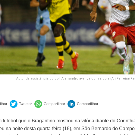
Autor da assistência do gol, Alerrandro avança com a bola (Ari Ferreira/Re
 futebol que o Bragantino mostrou na vitória diante do Corinthi
u na noite desta quarta-feira (18), em São Bernardo do Campo