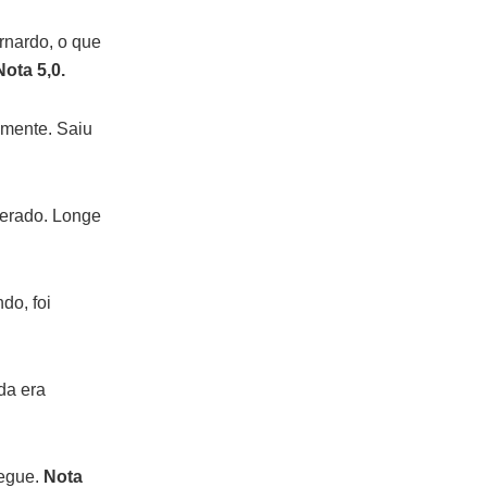
rnardo, o que
Nota 5,0.
amente. Saiu
erado. Longe
do, foi
da era
segue.
Nota