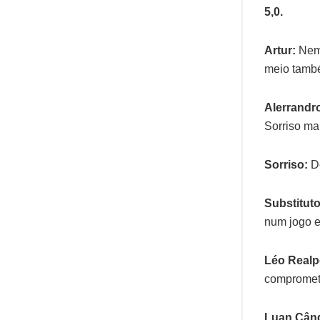
5,0.
Artur:
Nem 
meio tamb
Alerrandr
Sorriso ma
Sorriso:
De
Substituto
num jogo e
Léo Realp
comprome
Luan Cân