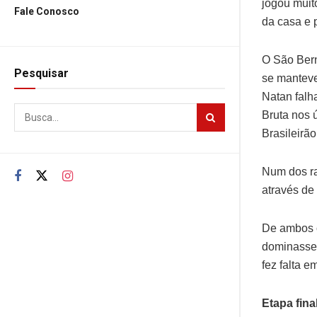
jogou muit
Fale Conosco
da casa e 
O São Bern
Pesquisar
se manteve 
Natan falh
Bruta nos 
Brasileirã
Num dos ra
através de 
De ambos o
dominasse,
fez falta 
Etapa fina