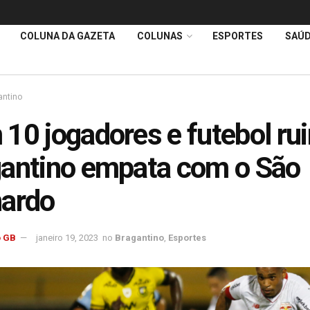
COLUNA DA GAZETA
COLUNAS
ESPORTES
SAÚ
antino
10 jogadores e futebol ru
antino empata com o São
nardo
 GB
janeiro 19, 2023
no
Bragantino
,
Esportes