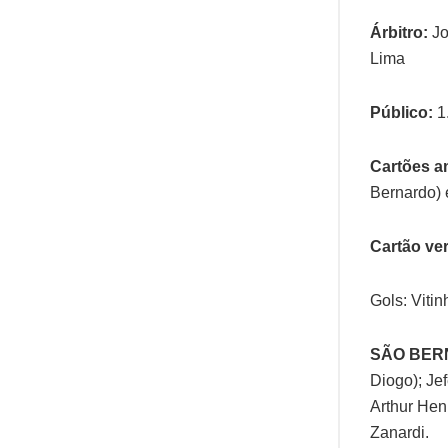
Árbitro:
Jo
Lima
Público:
1
Cartões a
Bernardo) 
Cartão ve
Gols: Vitin
SÃO BER
Diogo); Je
Arthur Hen
Zanardi.