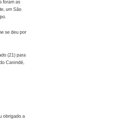
s foram as
rte, um São
po.
ime se deu por
ado (21) para
 do Canindé,
u obrigado a