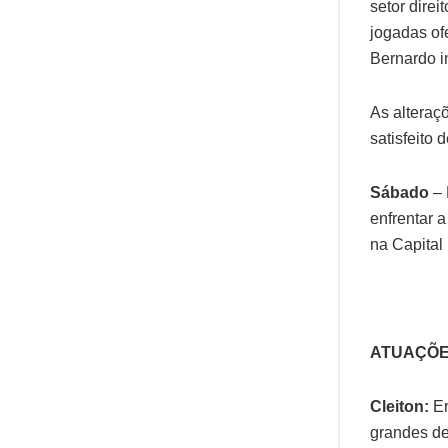
setor dire
jogadas ofe
Bernardo i
As alteraçõ
satisfeito
Sábado
– 
enfrentar 
na Capital
ATUAÇÕ
Cleiton:
Er
grandes d