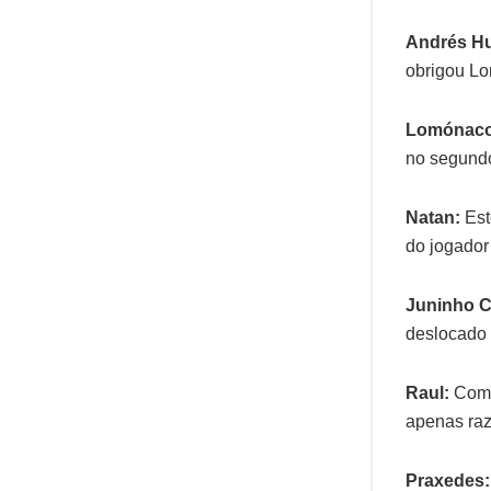
Andrés Hu
obrigou Lo
Lomónaco
no segund
Natan:
Est
do jogador
Juninho C
deslocado 
Raul:
Compl
apenas ra
Praxedes: