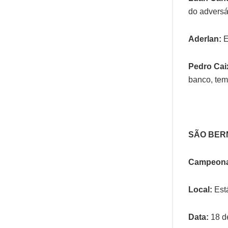
do adversá
Aderlan:
E
Pedro Cai
banco, tem
SÃO BER
Campeonat
Local:
Est
Data:
18 de