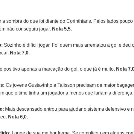
a sombra do que foi diante do Corinthians. Pelos lados pouco 
ém não conseguiu jogar.
Nota 5,5.
o:
Sozinho é difícil jogar. Foi quem mais arrematou a gol e deu 
rcar.
Nota 7,0.
 positivo apenas a marcação do gol, o que já é muito.
Nota 7,0
s:
Os jovens Gustavinho e Talisson precisam de maior bagage
m que o time tinha um jogador a menos que fariam a diferença
e:
Mais descansado entrou para ajudar o sistema defensivo e 
teu.
Nota 6,0.
dido:
Longe de sua melhor forma. Se complicou em alguns con