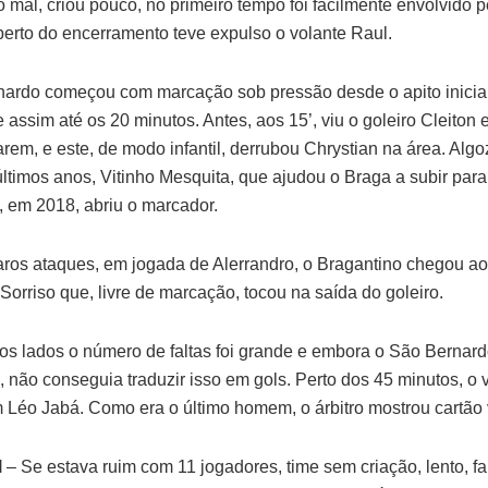
o mal, criou pouco, no primeiro tempo foi facilmente envolvido 
perto do encerramento teve expulso o volante Raul.
ardo começou com marcação sob pressão desde o apito inicial 
assim até os 20 minutos. Antes, aos 15’, viu o goleiro Cleiton 
arem, e este, de modo infantil, derrubou Chrystian na área. Alg
últimos anos, Vitinho Mesquita, que ajudou o Braga a subir para
o, em 2018, abriu o marcador.
ros ataques, em jogada de Alerrandro, o Bragantino chegou a
Sorriso que, livre de marcação, tocou na saída do goleiro.
s lados o número de faltas foi grande e embora o São Bernar
 não conseguia traduzir isso em gols. Perto dos 45 minutos, o 
em Léo Jabá. Como era o último homem, o árbitro mostrou cartão
l
– Se estava ruim com 11 jogadores, time sem criação, lento, f