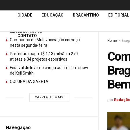
Últimas
Notícias
CIDADE
EDUCAÇÃO
BRAGANTINO
EDITORIAL
GURI abre mais de 150 vagas gratuitas para
cursos de música
CONTATO
Campanha de Multivacinação começa
Home
Brag
nesta segunda-feira
Com 
Prefeitura paga R$ 1,13 milhão a 270
atletas e 34 projetos esportivos
Brag
Festival de Inverno chega ao fim com show
de Kell Smith
Ber
COLUNA DA GAZETA
CARREGUE MAIS
por
Redação
Navegação